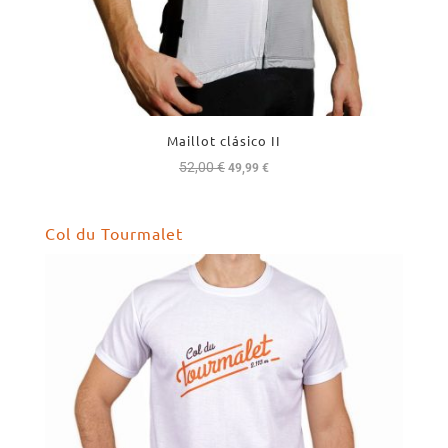
Maillot clásico II
52,00
€
El
El
49,99
€
precio
precio
original
actual
Col du Tourmalet
era:
es:
52,00 €.
49,99 €.