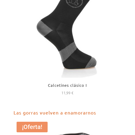
Calcetines clásico I
11,99
€
Las gorras vuelven a enamorarnos
¡Oferta!