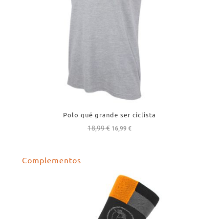
Polo qué grande ser ciclista
18,99
€
El
El
16,99
€
precio
precio
original
actual
Complementos
era:
es:
18,99 €.
16,99 €.