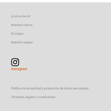
original
actual
era:
es:
50,00 €.
46,99 €.
Acerca de mí
Nuestra marca
El origen
Nuestro equipo
instagram
Política de privacidad y protección de datos personales
Términos legales y condiciones