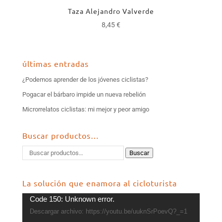
Taza Alejandro Valverde
8,45
€
últimas entradas
¿Podemos aprender de los jóvenes ciclistas?
Pogacar el bárbaro impide un nueva rebelión
Microrrelatos ciclistas: mi mejor y peor amigo
Buscar productos…
Buscar
La solución que enamora al cicloturista
Reproductor
Code 150: Unknown error.
de
Descargar archivo: https://youtu.be/uuknSrPoevQ?_=1
vídeo