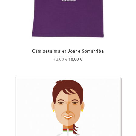
Camiseta mujer Joane Somarriba
El
El
12,00
€
10,00
€
precio
precio
original
actual
era:
es:
12,00 €.
10,00 €.