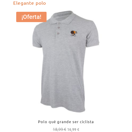
Elegante polo
¡Oferta!
Polo qué grande ser ciclista
18,99
€
El
El
16,99
€