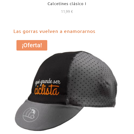
Calcetines clásico I
11,99
€
Las gorras vuelven a enamorarnos
¡Oferta!