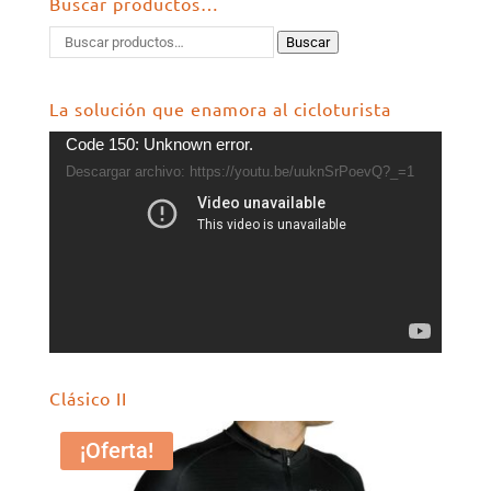
Buscar productos…
Buscar
La solución que enamora al cicloturista
Reproductor
Code 150: Unknown error.
de
Descargar archivo: https://youtu.be/uuknSrPoevQ?_=1
vídeo
Clásico II
¡Oferta!