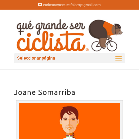
carlosnavascuesfalces@gmail.com
Seleccionar página
Joane Somarriba