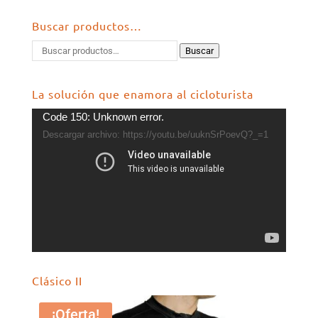
Buscar productos…
Buscar
La solución que enamora al cicloturista
Reproductor
Code 150: Unknown error.
de
Descargar archivo: https://youtu.be/uuknSrPoevQ?_=1
vídeo
Clásico II
¡Oferta!