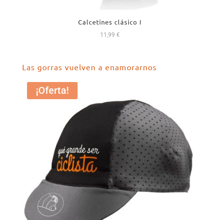
Calcetines clásico I
11,99
€
Las gorras vuelven a enamorarnos
¡Oferta!