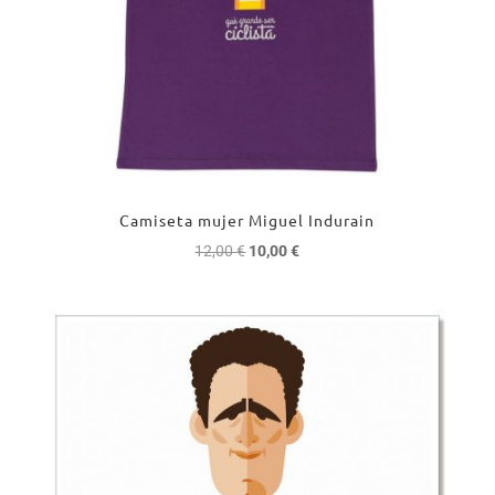
Camiseta mujer Miguel Indurain
El
El
12,00
€
10,00
€
precio
precio
original
actual
era:
es:
12,00 €.
10,00 €.