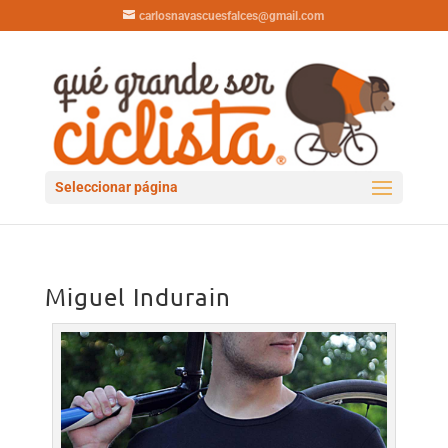
carlosnavascuesfalces@gmail.com
Seleccionar página
Miguel Indurain