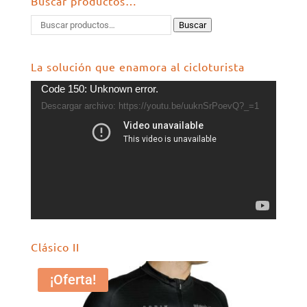
Buscar productos…
Buscar
La solución que enamora al cicloturista
Reproductor
Code 150: Unknown error.
de
Descargar archivo: https://youtu.be/uuknSrPoevQ?_=1
vídeo
Clásico II
¡Oferta!