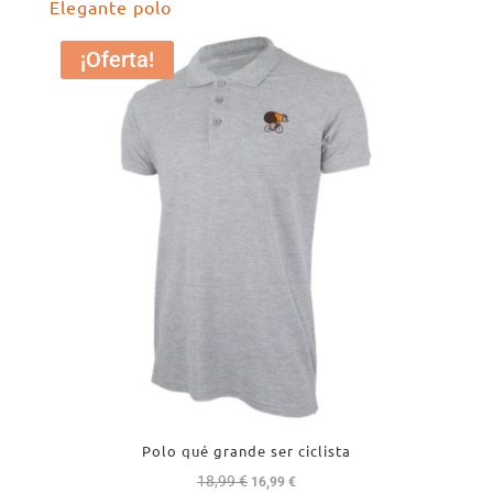
Elegante polo
¡Oferta!
Polo qué grande ser ciclista
18,99
€
El
El
16,99
€