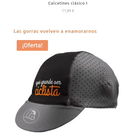
Calcetines clásico I
11,99
€
Las gorras vuelven a enamorarnos
¡Oferta!