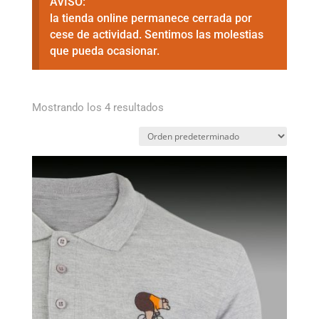
AVISO:
la tienda online permanece cerrada por
cese de actividad. Sentimos las molestias
que pueda ocasionar.
Mostrando los 4 resultados