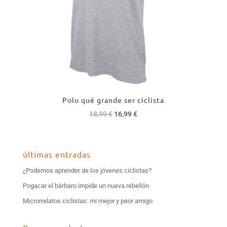
Polo qué grande ser ciclista
El
El
18,99
€
16,99
€
precio
precio
original
actual
era:
es:
últimas entradas
18,99 €.
16,99 €.
¿Podemos aprender de los jóvenes ciclistas?
Pogacar el bárbaro impide un nueva rebelión
Microrrelatos ciclistas: mi mejor y peor amigo