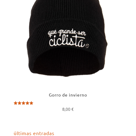
Gorro de invierno
Valorado
8,00
€
con
5.00
de 5
últimas entradas