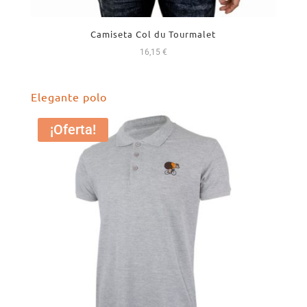
Camiseta Col du Tourmalet
16,15
€
Elegante polo
¡Oferta!