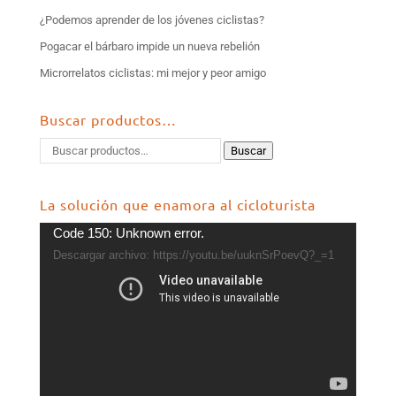
¿Podemos aprender de los jóvenes ciclistas?
Pogacar el bárbaro impide un nueva rebelión
Microrrelatos ciclistas: mi mejor y peor amigo
Buscar productos…
Buscar
La solución que enamora al cicloturista
Reproductor
Code 150: Unknown error.
de
Descargar archivo: https://youtu.be/uuknSrPoevQ?_=1
vídeo