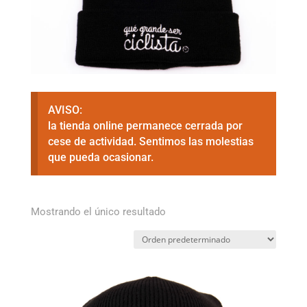
AVISO:
la tienda online permanece cerrada por
cese de actividad. Sentimos las molestias
que pueda ocasionar.
Mostrando el único resultado