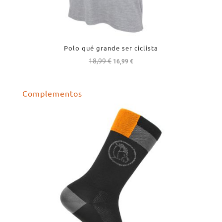
Polo qué grande ser ciclista
18,99
€
El
El
16,99
€
precio
precio
original
actual
Complementos
era:
es:
18,99 €.
16,99 €.