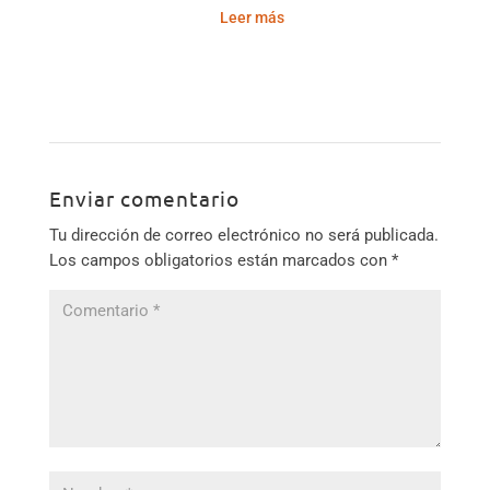
precio
precio
Leer más
original
actual
era:
es:
50,00 €.
46,99 €.
Enviar comentario
Tu dirección de correo electrónico no será publicada.
Los campos obligatorios están marcados con
*