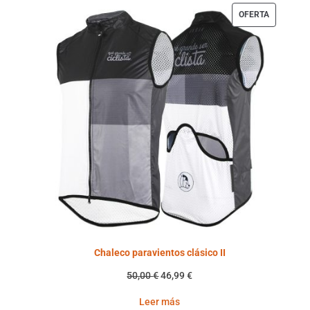
PRODUCT
OFERTA
EN
OFERTA
Chaleco paravientos clásico II
El
El
50,00
€
46,99
€
precio
precio
Leer más