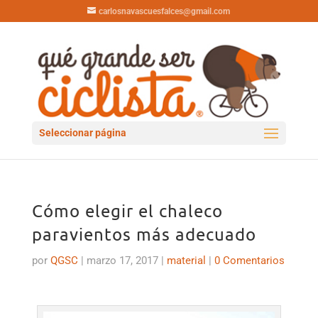
carlosnavascuesfalces@gmail.com
Seleccionar página
Cómo elegir el chaleco
paravientos más adecuado
por
QGSC
|
marzo 17, 2017
|
material
|
0 Comentarios