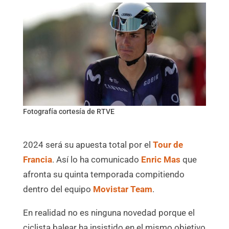
Fotografía cortesía de RTVE
2024 será su apuesta total por el
T
our de
Francia
. Así lo ha comunicado
Enric Mas
que
afronta su quinta temporada compitiendo
dentro del equipo
Movistar Team
.
En realidad no es ninguna novedad porque el
ciclista balear ha insistido en el mismo objetivo