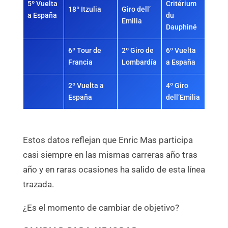
5º Vuelta
Critérium
18º Itzulia
Giro dell’
a España
du
Emilia
Dauphiné
6º Tour de
2º Giro de
6º Vuelta
Francia
Lombardía
a España
2º Vuelta a
4º Giro
España
dell’Emilia
Estos datos reflejan que Enric Mas participa
casi siempre en las mismas carreras año tras
año y en raras ocasiones ha salido de esta línea
trazada.
¿Es el momento de cambiar de objetivo?