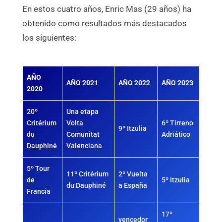
En estos cuatro años, Enric Mas (29 años) ha
obtenido como resultados más destacados
los siguientes:
AÑO
AÑO 2021
AÑO 2022
AÑO 2023
2020
20º
Una etapa
Critérium
Volta
6º Tirreno
9º Itzulia
du
Comunitat
Adriático
Dauphiné
Valenciana
5º Tour
11º Critérium
2º Vuelta
de
5º Itzulia
du Dauphiné
a España
Francia
17º
vencedor