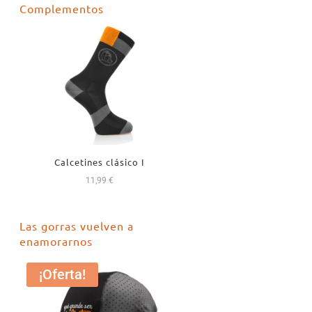
Complementos
era:
es:
18,99 €.
16,99 €.
Calcetines clásico I
11,99
€
Las gorras vuelven a
enamorarnos
¡Oferta!