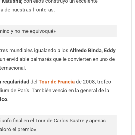
y Katusha;
con ellos construyó un excelente
a de nuestras fronteras.
amino y no me equivoqué»
 tres mundiales igualando a los
Alfredo Binda, Eddy
n envidiable palmarés que le convierten en uno de
ternacional.
a regularidad
del
Tour de Francia
de 2008, trofeo
dium de París. También venció en la general de la
tico
.
riunfo final en el Tour de Carlos Sastre y apenas
aloró el premio»