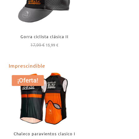
Gorra ciclista clásica II
17,99
€
El
El
15,99
€
precio
precio
original
actual
Imprescindible
era:
es:
17,99 €.
15,99 €.
¡Oferta!
Chaleco paravientos clasico I