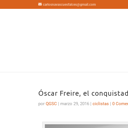
carlosnavascuesfalces@gmail.com
Óscar Freire, el conquist
por
QGSC
|
marzo 29, 2016
|
ciclistas
|
0 Comen