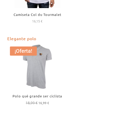
Camiseta Col du Tourmalet
16,15
€
Elegante polo
¡Oferta!
Polo qué grande ser ciclista
18,99
€
El
El
16,99
€
precio
precio
original
actual