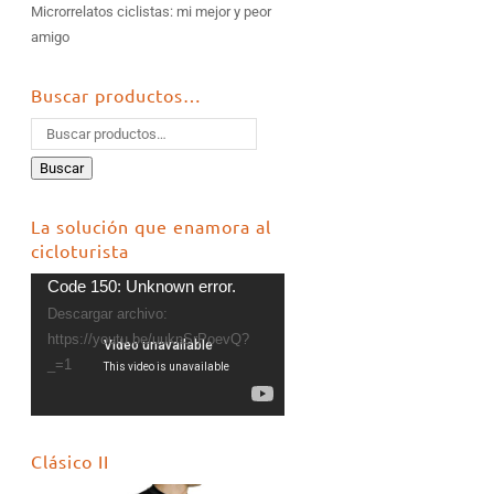
Microrrelatos ciclistas: mi mejor y peor
amigo
Buscar productos…
Buscar
La solución que enamora al
cicloturista
Reproductor
Code 150: Unknown error.
de
Descargar archivo:
vídeo
https://youtu.be/uuknSrPoevQ?
_=1
Clásico II