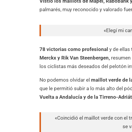
Vistió los maillots de Mapei, Rabobank 
palmarés, muy reconocido y valorado fuer
«Elegí mi c
78 victorias como profesional
y de ellas
Merckx y Rik Van Steenbergen,
resumen u
los ciclistas más deseados del pelotón in
No podemos olvidar el
maillot verde de l
que le permitió subir a lo más alto del pó
Vuelta a Andalucía y de la Tirreno-Adriá
«Coincidió el maillot verde con el t
se v