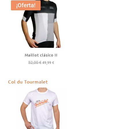
¡Oferta!
Maillot clásico II
52,00
€
El
El
49,99
€
precio
precio
original
actual
Col du Tourmalet
era:
es:
52,00 €.
49,99 €.