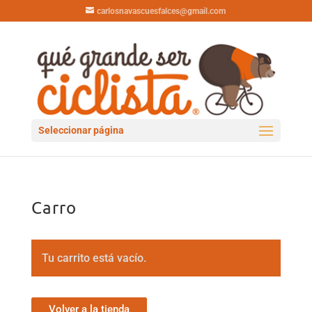
carlosnavascuesfalces@gmail.com
Seleccionar página
Carro
Tu carrito está vacío.
Volver a la tienda