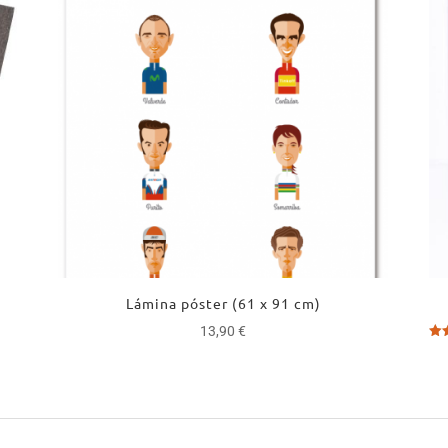
Lámina póster (61 x 91 cm)
13,90
€
Val
con
5.0
de 