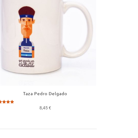
Taza Pedro Delgado
orado
8,45
€
0
5