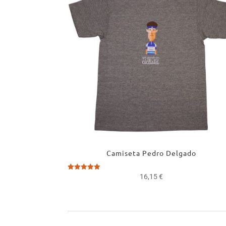
Camiseta Pedro Delgado
Valorado
16,15
€
con
5.00
de 5