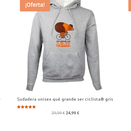
¡Oferta!
®
Sudadera unisex qué grande ser ciclista® gris
El
El
Valorado
29,99
€
24,99
€
con
precio
precio
5.00
de 5
original
actual