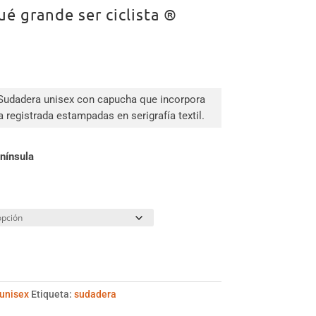
é grande ser ciclista ®
io
al
 Sudadera unisex con capucha que incorpora
a registrada estampadas en serigrafía textil.
9 €.
enínsula
unisex
Etiqueta:
sudadera