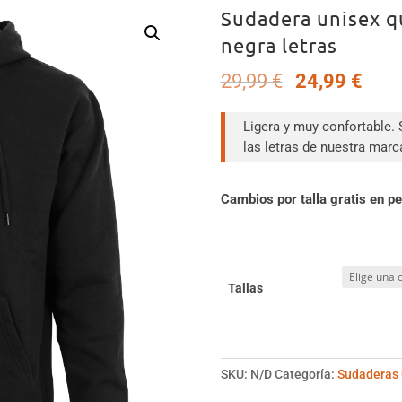
Sudadera unisex qu
negra letras
El
El
29,99
€
24,99
€
precio
prec
original
actu
Ligera y muy confortable.
era:
es:
las letras de nuestra marc
29,99 €.
24,9
Cambios por talla gratis en p
Tallas
SKU:
N/D
Categoría:
Sudaderas 