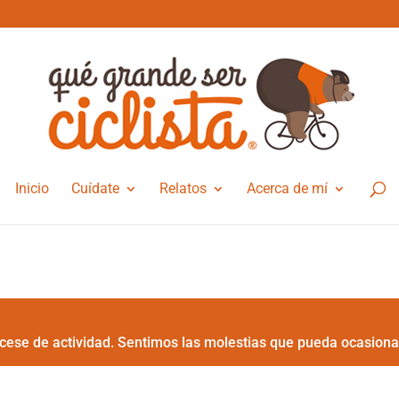
Inicio
Cuídate
Relatos
Acerca de mí
cese de actividad. Sentimos las molestias que pueda ocasiona