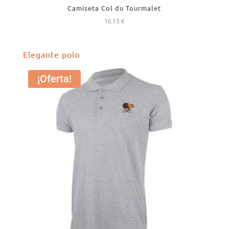
Camiseta Col du Tourmalet
16,15
€
Elegante polo
¡Oferta!