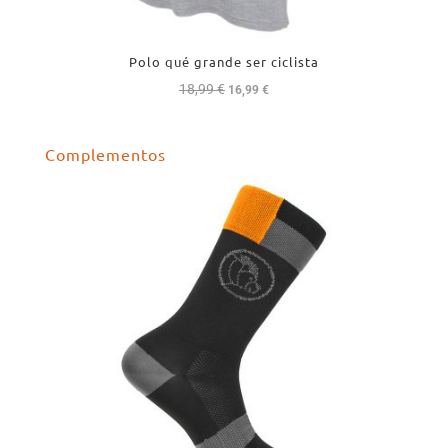
Polo qué grande ser ciclista
18,99
€
El
El
16,99
€
precio
precio
original
actual
Complementos
era:
es:
18,99 €.
16,99 €.