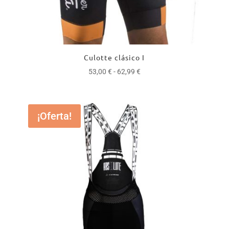
Culotte clásico I
Rango
53,00
€
-
62,99
€
de
precios:
desde
¡Oferta!
53,00 €
hasta
62,99 €