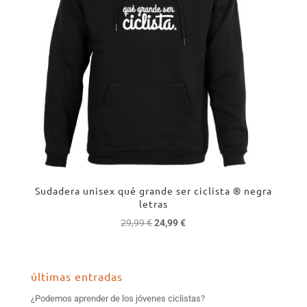
Sudadera unisex qué grande ser ciclista ® negra
letras
El
El
29,99
€
24,99
€
precio
precio
original
actual
era:
es:
últimas entradas
29,99 €.
24,99 €.
¿Podemos aprender de los jóvenes ciclistas?