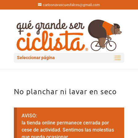
carlosnavascuesfalces@gmail.com
Seleccionar página
No planchar ni lavar en seco
AVISO:
la tienda online permanece cerrada por
cese de actividad. Sentimos las molestias
que pueda ocasionar.