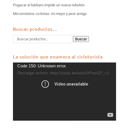
Pogacar el bárbaro impide un nueva rebelión
Microrrelatos ciclistas: mi mejor y peor amigo
Buscar productos…
Buscar
La solución que enamora al cicloturista
Reproductor
Code 150: Unknown error.
de
Descargar archivo: https://youtu.be/uuknSrPoevQ?_=1
vídeo