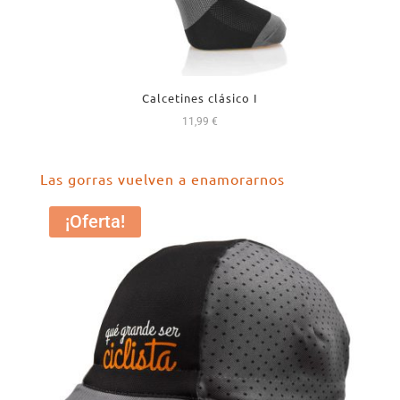
Calcetines clásico I
11,99
€
Las gorras vuelven a enamorarnos
¡Oferta!