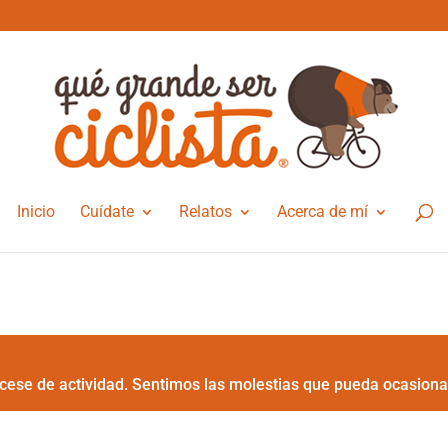
Inicio
Cuídate
Relatos
Acerca de mí
cese de actividad. Sentimos las molestias que pueda ocasiona