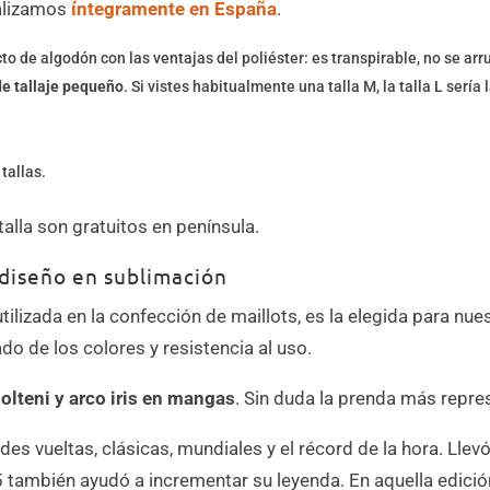
ealizamos
íntegramente en España
.
to de algodón con las ventajas del poliéster: es transpirable, no se arr
de tallaje pequeño
. Si vistes habitualmente una talla M, la talla L sería
tallas.
lla son gratuitos en península.
diseño en sublimación
utilizada en la confección de maillots, es la elegida para nue
ado de los colores y resistencia al uso.
olteni y arco iris en mangas
. Sin duda la prenda más repre
es vueltas, clásicas, mundiales y el récord de la hora. Llevó
también ayudó a incrementar su leyenda. En aquella edición