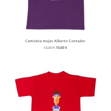
Camiseta mujer Alberto Contador
El
El
12,00
€
10,00
€
precio
precio
original
actual
era:
es:
12,00 €.
10,00 €.