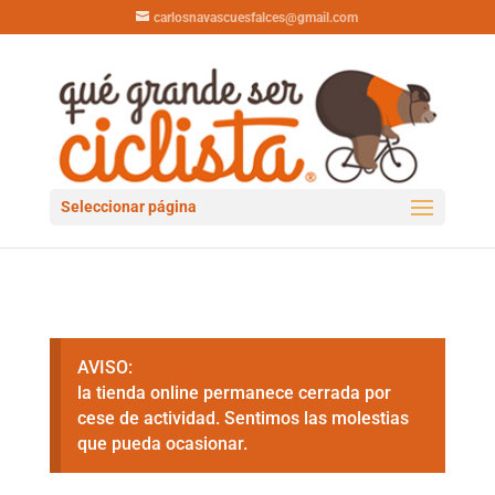
carlosnavascuesfalces@gmail.com
Seleccionar página
AVISO:
la tienda online permanece cerrada por
cese de actividad. Sentimos las molestias
que pueda ocasionar.