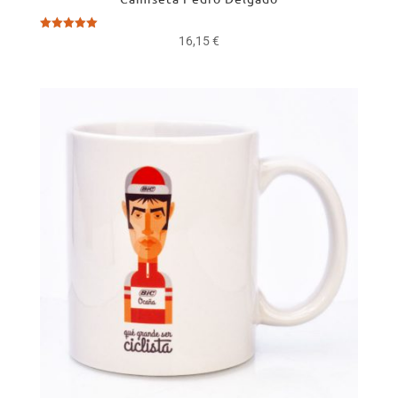
Valorado
16,15
€
con
5.00
de 5