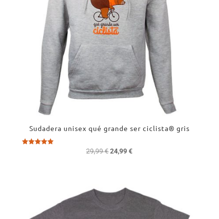
Sudadera unisex qué grande ser ciclista® gris
El
El
Valorado
29,99
€
24,99
€
con
precio
precio
5.00
de 5
original
actual
era:
es:
29,99 €.
24,99 €.