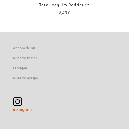
Taza Joaquim Rodríguez
8,45
€
Acerca de mí
Nuestra marca
El origen
Nuestro equipo
instagram