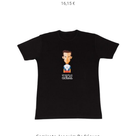
Valorado
16,15
€
con
5.00
de 5
Camiseta Joaquim Rodríguez