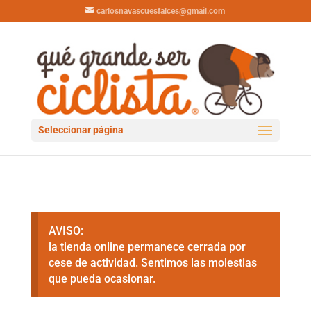
carlosnavascuesfalces@gmail.com
Seleccionar página
AVISO:
la tienda online permanece cerrada por
cese de actividad. Sentimos las molestias
que pueda ocasionar.