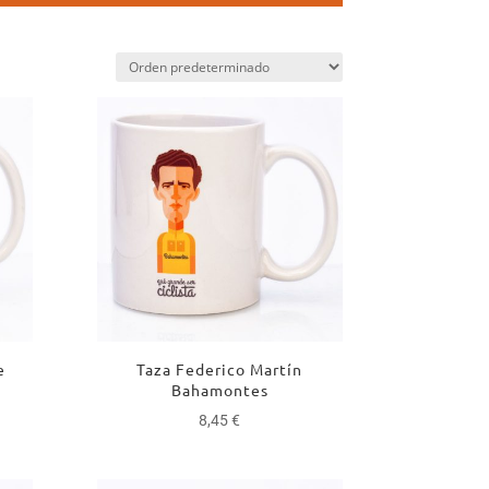
e
Taza Federico Martín
Bahamontes
8,45
€