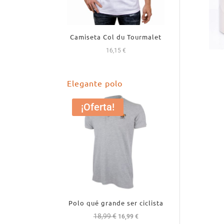
Camiseta Col du Tourmalet
16,15
€
Elegante polo
¡Oferta!
Polo qué grande ser ciclista
18,99
€
El
El
16,99
€