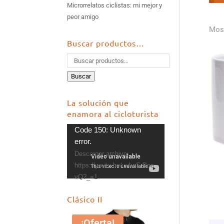
Microrrelatos ciclistas: mi mejor y
peor amigo
Most
Buscar productos…
Buscar
La solución que
enamora al cicloturista
Reproductor
Code 150: Unknown
de
error.
vídeo
Descargar archivo:
https://youtu.be/uuknSrPoe
vQ?_=1
Clásico II
¡Oferta!