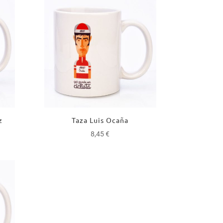
z
Taza Luis Ocaña
8,45
€