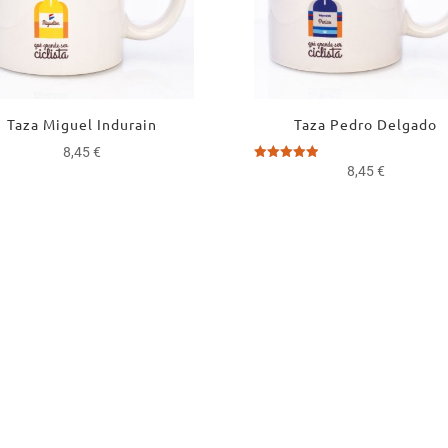
Taza Miguel Indurain
Taza Pedro Delgado
8,45
€
Valorado
8,45
€
con
5.00
de 5