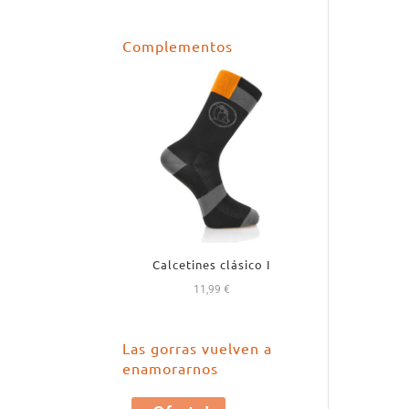
precio
precio
original
actual
Complementos
era:
es:
18,99 €.
16,99 €.
Calcetines clásico I
11,99
€
Las gorras vuelven a
enamorarnos