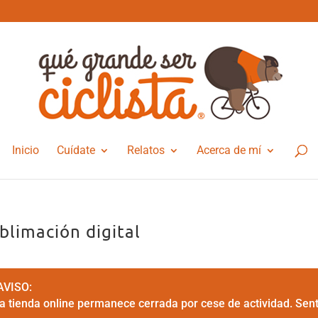
Inicio
Cuídate
Relatos
Acerca de mí
blimación digital
AVISO:
la tienda online permanece cerrada por cese de actividad. Sen