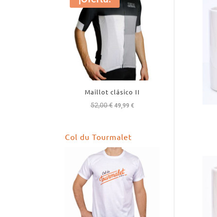
Maillot clásico II
52,00
€
El
El
49,99
€
precio
precio
original
actual
Col du Tourmalet
era:
es:
52,00 €.
49,99 €.