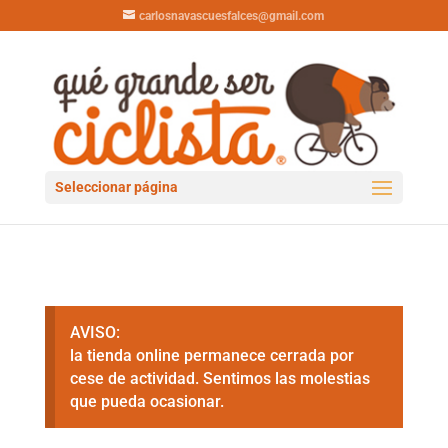
carlosnavascuesfalces@gmail.com
Seleccionar página
AVISO:
la tienda online permanece cerrada por
cese de actividad. Sentimos las molestias
que pueda ocasionar.