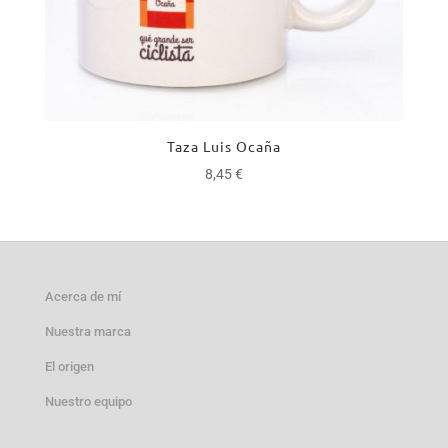
Taza Luis Ocaña
8,45
€
Acerca de mí
Nuestra marca
El origen
Nuestro equipo