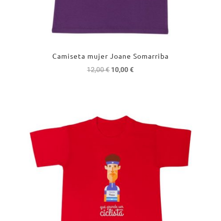
Camiseta mujer Joane Somarriba
El
El
12,00
€
10,00
€
precio
precio
original
actual
era:
es:
12,00 €.
10,00 €.