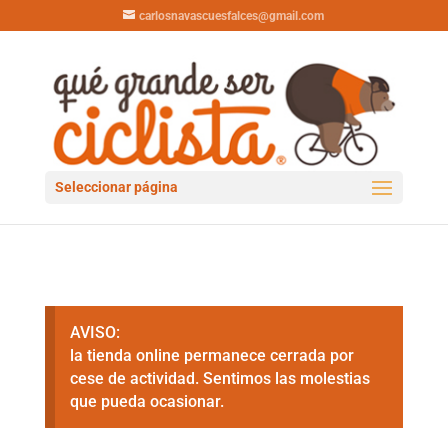
carlosnavascuesfalces@gmail.com
Seleccionar página
AVISO:
la tienda online permanece cerrada por
cese de actividad. Sentimos las molestias
que pueda ocasionar.