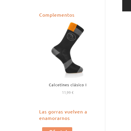
precio
precio
original
actual
Complementos
era:
es:
18,99 €.
16,99 €.
Calcetines clásico I
11,99
€
Las gorras vuelven a
enamorarnos