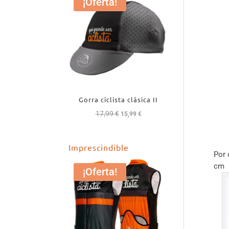
¡Oferta!
Gorra ciclista clásica II
17,99
€
El
El
15,99
€
precio
precio
original
actual
Imprescindible
era:
es:
Por 
17,99 €.
15,99 €.
cm
¡Oferta!