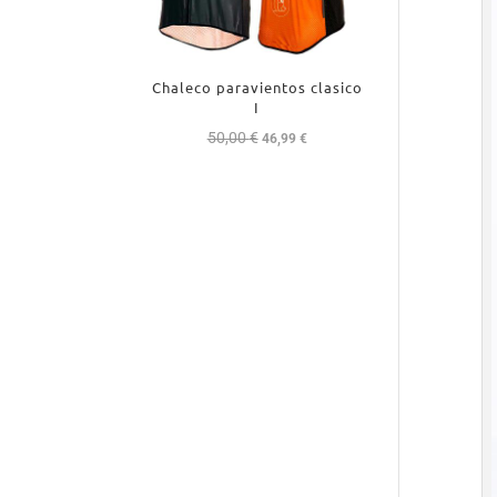
Chaleco paravientos clasico
I
50,00
€
El
El
46,99
€
precio
precio
original
actual
era:
es:
50,00 €.
46,99 €.