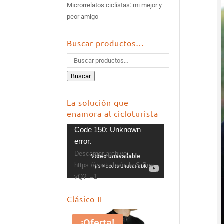
Microrrelatos ciclistas: mi mejor y
peor amigo
Buscar productos…
Buscar
La solución que
enamora al cicloturista
Reproductor
Code 150: Unknown
de
error.
vídeo
Descargar archivo:
https://youtu.be/uuknSrPoe
vQ?_=1
Clásico II
¡Oferta!