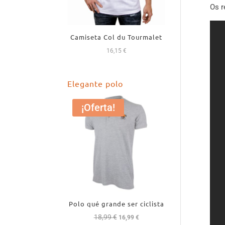
Os r
Camiseta Col du Tourmalet
16,15
€
Elegante polo
¡Oferta!
Polo qué grande ser ciclista
18,99
€
El
El
16,99
€