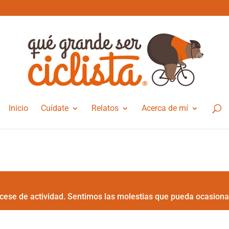
Inicio
Cuídate
Relatos
Acerca de mí
cese de actividad. Sentimos las molestias que pueda ocasiona