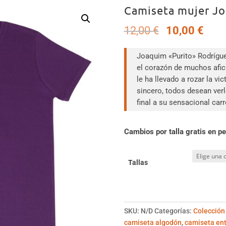
Camiseta mujer J
El
El
12,00
€
10,00
€
precio
prec
original
actu
Joaquim «Purito» Rodrígue
era:
es:
el corazón de muchos afic
12,00 €.
10,0
le ha llevado a rozar la vic
sincero, todos desean verl
final a su sensacional carr
Cambios por talla gratis en pe
Tallas
SKU:
N/D
Categorías:
Colección 
camiseta algodón
,
camiseta ent