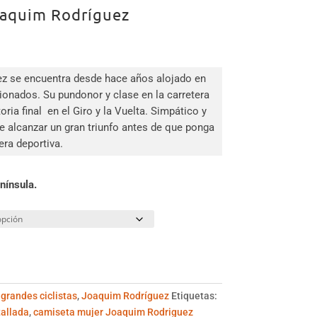
oaquim Rodríguez
io
al
z se encuentra desde hace años alojado en
ionados. Su pundonor y clase en la carretera
0 €.
toria final en el Giro y la Vuelta. Simpático y
e alcanzar un gran triunfo antes de que ponga
era deportiva.
nínsula.
grandes ciclistas
,
Joaquim Rodríguez
Etiquetas:
allada
,
camiseta mujer Joaquim Rodriguez