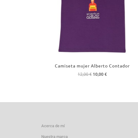
Camiseta mujer Alberto Contador
El
El
12,00
€
10,00
€
precio
precio
original
actual
era:
es:
12,00 €.
10,00 €.
Acerca de mí
Nuestra marca