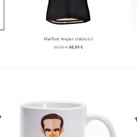
Maillot mujer clásico I
El
El
50,99
€
48,99
€
precio
precio
original
actual
era:
es:
50,99 €.
48,99 €.