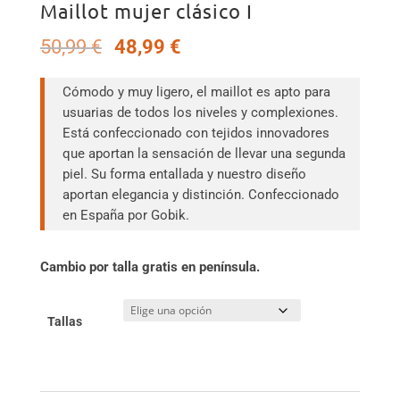
Maillot mujer clásico I
El
El
50,99
€
48,99
€
precio
precio
original
actual
Cómodo y muy ligero, el maillot es apto para
era:
es:
usuarias de todos los niveles y complexiones.
50,99 €.
48,99 €.
Está confeccionado con tejidos innovadores
que aportan la sensación de llevar una segunda
piel. Su forma entallada y nuestro diseño
aportan elegancia y distinción. Confeccionado
en España por Gobik.
Cambio por talla gratis en península.
Tallas