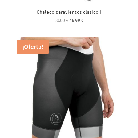
Chaleco paravientos clasico I
El
El
50,00
€
46,99
€
precio
precio
original
actual
era:
es:
¡Oferta!
50,00 €.
46,99 €.