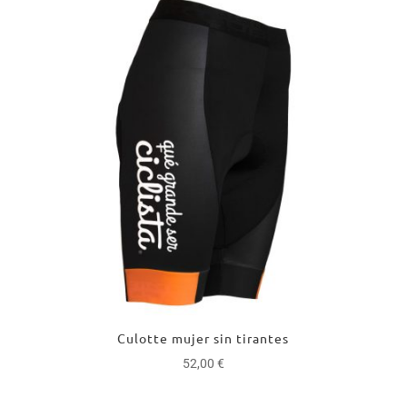
era:
es:
20,00 €.
15,00 €.
Culotte mujer sin tirantes
52,00
€