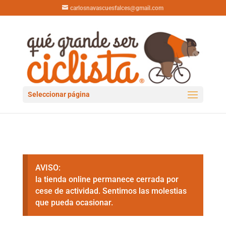
carlosnavascuesfalces@gmail.com
Seleccionar página
AVISO:
la tienda online permanece cerrada por
cese de actividad. Sentimos las molestias
que pueda ocasionar.