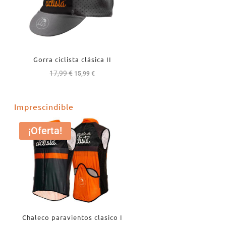
Gorra ciclista clásica II
17,99
€
El
El
15,99
€
precio
precio
original
actual
Imprescindible
era:
es:
17,99 €.
15,99 €.
¡Oferta!
Chaleco paravientos clasico I