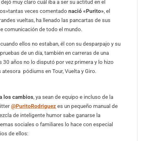
dejó muy claro cuál iba a ser su actitud en el
«pros»tantas veces comentado
nació «Purito»
, el
grandes vueltas, ha llenado las pancartas de sus
de comunicación de todo el mundo.
 cuando ellos no estaban, él con su desparpajo y su
 pruebas de un día, también en carreras de una
s 30 años no lo disputó por vez primera y lo hizo
s atesora pódiums en Tour, Vuelta y Giro.
a los cambios
, ya sean de equipo e incluso de la
itter
@PuritoRodriguez
es un pequeño manual de
mezcla de inteligente humor sabe ganarse la
temas sociales o familiares lo hace con especial
ios de ellos: