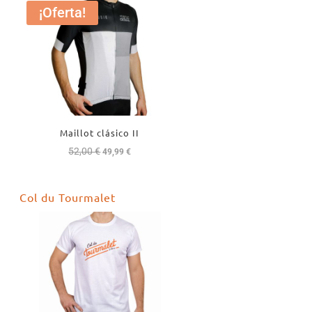
¡Oferta!
Maillot clásico II
52,00
€
El
El
49,99
€
precio
precio
original
actual
Col du Tourmalet
era:
es:
52,00 €.
49,99 €.