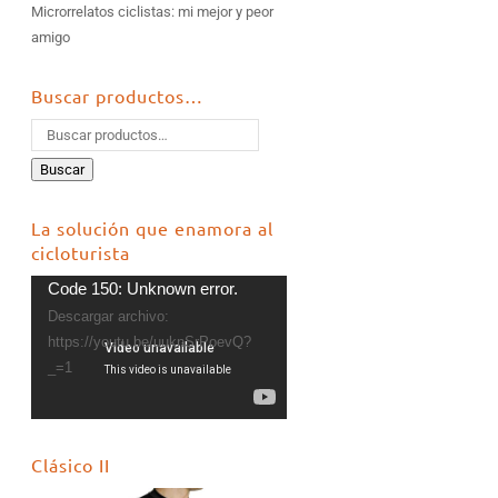
Microrrelatos ciclistas: mi mejor y peor
amigo
Buscar productos…
Buscar
La solución que enamora al
cicloturista
Reproductor
Code 150: Unknown error.
de
Descargar archivo:
vídeo
https://youtu.be/uuknSrPoevQ?
_=1
Clásico II