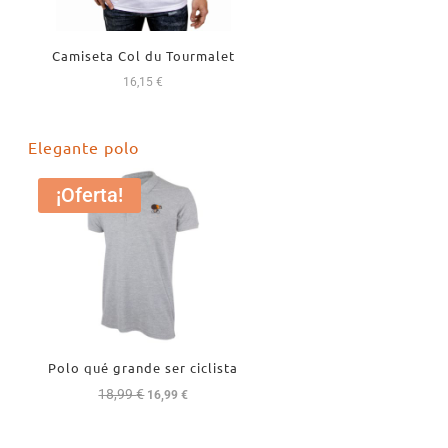
Camiseta Col du Tourmalet
16,15
€
Elegante polo
¡Oferta!
Polo qué grande ser ciclista
18,99
€
El
El
16,99
€
precio
precio
original
actual