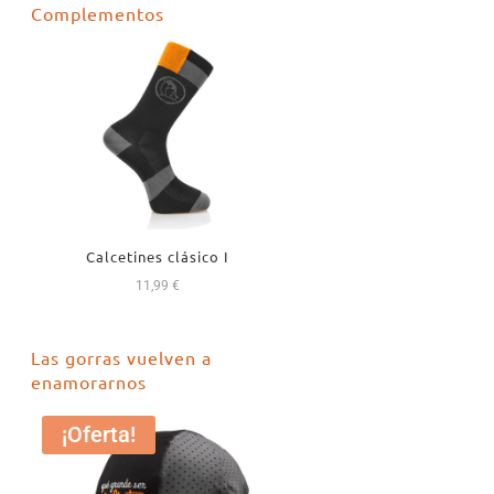
Complementos
era:
es:
18,99 €.
16,99 €.
Calcetines clásico I
11,99
€
Las gorras vuelven a
enamorarnos
¡Oferta!