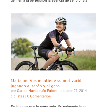
definen a la perfección la esencia de ser ciclista.
Marianne Vos mantiene su motivación
jugando al ratón y al gato
por
Carlos Navascués Falces
|
octubre 27, 2014
|
ciclistas
|
0 Comentarios
Es la chica que lo gana todo. Su palmarés la ha