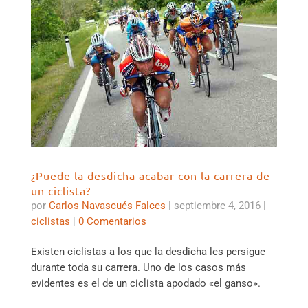
¿Puede la desdicha acabar con la carrera de
un ciclista?
por
Carlos Navascués Falces
|
septiembre 4, 2016
|
ciclistas
|
0 Comentarios
Existen ciclistas a los que la desdicha les persigue
durante toda su carrera. Uno de los casos más
evidentes es el de un ciclista apodado «el ganso».