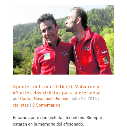
Apuntes del Tour 2016 (1): Valverde y
«Purito» dos ciclistas para la eternidad
por
Carlos Navascués Falces
|
julio 27, 2016
|
ciclistas
|
0 Comentarios
Estamos ante dos ciclistas increíbles. Siempre
estarán en la memoria del aficionado.