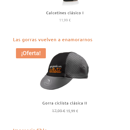
Calcetines clásico I
11,99
€
Las gorras vuelven a enamorarnos
¡Oferta!
Gorra ciclista clásica II
17,99
€
El
El
15,99
€
precio
precio
original
actual
Imprescindible