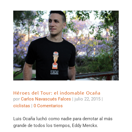
Héroes del Tour: el indomable Ocaña
por
Carlos Navascués Falces
|
julio 22, 2015
|
ciclistas
|
0 Comentarios
Luis Ocaña luchó como nadie para derrotar al más
grande de todos los tiempos, Eddy Merckx.