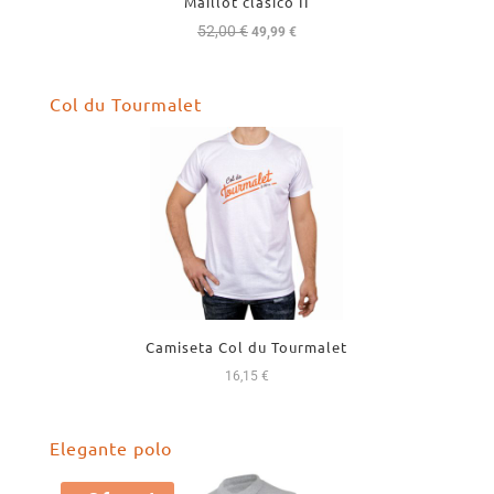
Maillot clásico II
52,00
€
El
El
49,99
€
precio
precio
original
actual
Col du Tourmalet
era:
es:
52,00 €.
49,99 €.
Camiseta Col du Tourmalet
16,15
€
Elegante polo