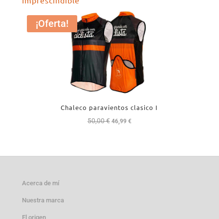
era:
es:
17,99 €.
15,99 €.
¡Oferta!
Chaleco paravientos clasico I
50,00
€
El
El
46,99
€
precio
precio
original
actual
era:
es:
50,00 €.
46,99 €.
Acerca de mí
Nuestra marca
El origen