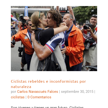
Ciclistas rebeldes e inconformistas por
naturaleza
por
Carlos Navascués Falces
|
septiembre 30, 2015
|
ciclistas
|
0 Comentarios
Son jóvenes y tienen un gran futuro. Ciclistas