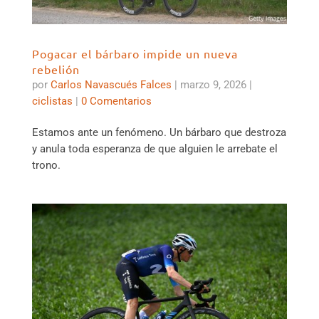
Pogacar el bárbaro impide un nueva
rebelión
por
Carlos Navascués Falces
|
marzo 9, 2026
|
ciclistas
|
0 Comentarios
Estamos ante un fenómeno. Un bárbaro que destroza
y anula toda esperanza de que alguien le arrebate el
trono.