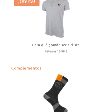
¡Oferta!
Polo qué grande ser ciclista
18,99
€
El
El
16,99
€
precio
precio
original
actual
Complementos
era:
es:
18,99 €.
16,99 €.