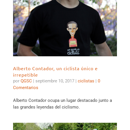
Alberto Contador, un ciclista único e
irrepetible
por
QGSC
|
septiembre 10, 2017
|
ciclistas
|
0
Comentarios
Alberto Contador ocupa un lugar destacado junto a
las grandes leyendas del ciclismo.