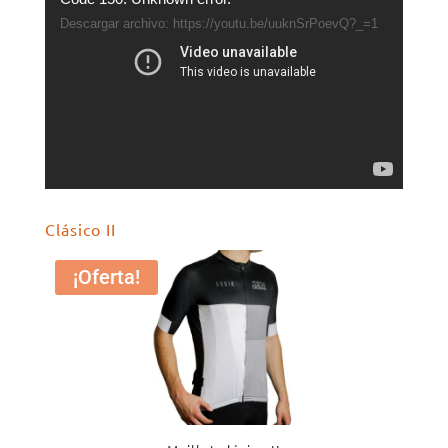
de
Descargar archivo: https://youtu.be/uuknSrPoevQ?_=1
vídeo
Clásico II
¡Oferta!