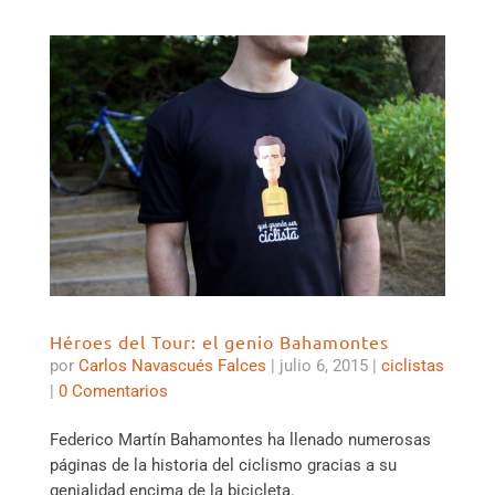
Héroes del Tour: el genio Bahamontes
por
Carlos Navascués Falces
|
julio 6, 2015
|
ciclistas
|
0 Comentarios
Federico Martín Bahamontes ha llenado numerosas
páginas de la historia del ciclismo gracias a su
genialidad encima de la bicicleta.