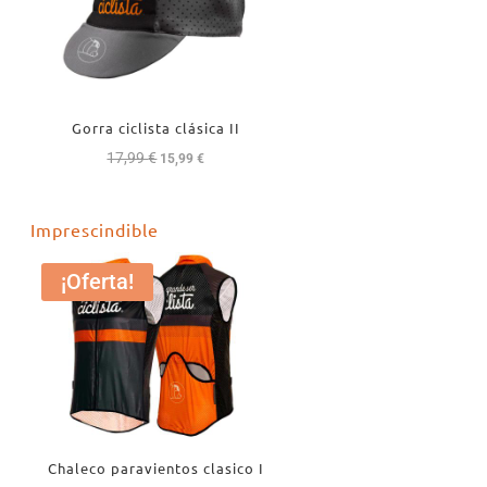
Gorra ciclista clásica II
17,99
€
El
El
15,99
€
precio
precio
original
actual
Imprescindible
era:
es:
17,99 €.
15,99 €.
¡Oferta!
Chaleco paravientos clasico I