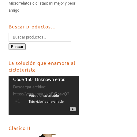
Microrrelatos ciclistas: mi mejor y peor
amigo
Buscar productos…
Buscar
La solución que enamora al
cicloturista
Reproductor
Code 150: Unknown error.
de
Descargar archivo:
vídeo
https://youtu.be/uuknSrPoevQ?
_=1
Clásico II