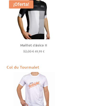
¡Oferta!
Maillot clásico II
52,00
€
El
El
49,99
€
precio
precio
original
actual
Col du Tourmalet
era:
es:
52,00 €.
49,99 €.