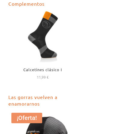
Complementos
era:
es:
18,99 €.
16,99 €.
Calcetines clásico I
11,99
€
Las gorras vuelven a
enamorarnos
¡Oferta!