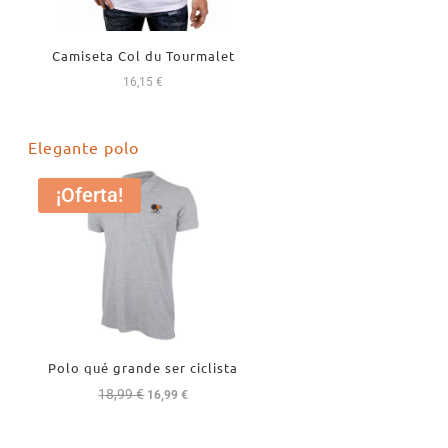
Camiseta Col du Tourmalet
16,15
€
Elegante polo
¡Oferta!
Polo qué grande ser ciclista
18,99
€
El
El
16,99
€
precio
precio
original
actual