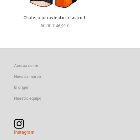
Chaleco paravientos clasico I
50,00
€
El
El
46,99
€
precio
precio
original
actual
era:
es:
50,00 €.
46,99 €.
Acerca de mí
Nuestra marca
El origen
Nuestro equipo
instagram