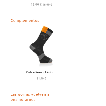
18,99
€
El
El
16,99
€
precio
precio
original
actual
Complementos
era:
es:
18,99 €.
16,99 €.
Calcetines clásico I
11,99
€
Las gorras vuelven a
enamorarnos