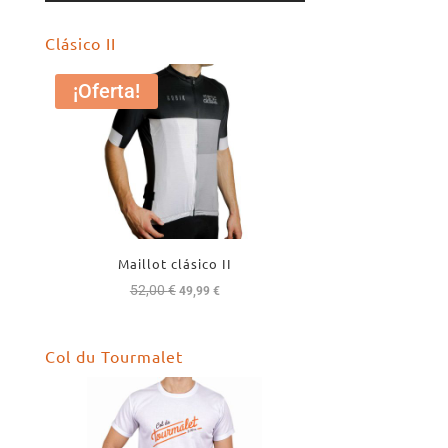
Clásico II
¡Oferta!
Maillot clásico II
52,00
€
El
El
49,99
€
precio
precio
original
actual
Col du Tourmalet
era:
es:
52,00 €.
49,99 €.