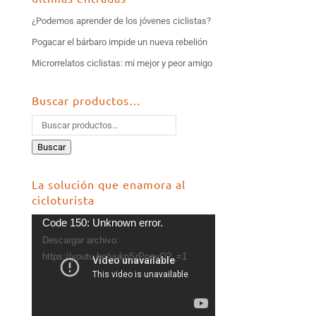
¿Podemos aprender de los jóvenes ciclistas?
Pogacar el bárbaro impide un nueva rebelión
Microrrelatos ciclistas: mi mejor y peor amigo
Buscar productos…
Buscar
La solución que enamora al
cicloturista
Reproductor
Code 150: Unknown error.
de
Descargar archivo:
vídeo
https://youtu.be/uuknSrPoevQ?_=1