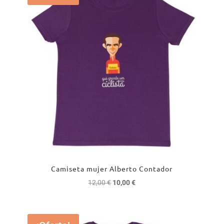
Camiseta mujer Alberto Contador
El
El
12,00
€
10,00
€
precio
precio
original
actual
era:
es: