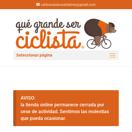
carlosnavascuesfalces@gmail.com
Seleccionar página
AVISO:
la tienda online permanece cerrada por
cese de actividad. Sentimos las molestias
que pueda ocasionar.