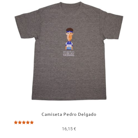
era:
es:
12,00 €.
10,00 €.
Camiseta Pedro Delgado
Valorado
16,15
€
con
5.00