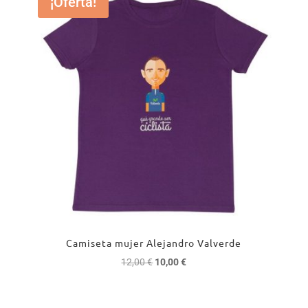
¡Oferta!
12,00 €.
10,00 €.
Camiseta mujer Alejandro Valverde
El
El
12,00
€
10,00
€
precio
precio
original
actual