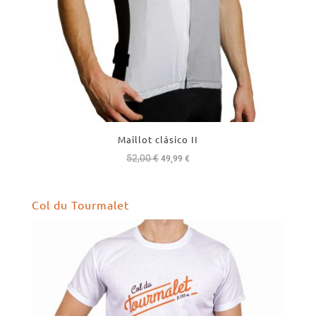
Maillot clásico II
52,00
€
El
El
49,99
€
precio
precio
original
actual
Col du Tourmalet
era:
es:
52,00 €.
49,99 €.