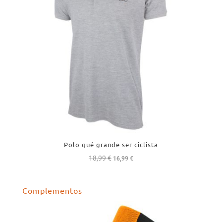
Polo qué grande ser ciclista
18,99
€
El
El
16,99
€
precio
precio
original
actual
Complementos
era:
es:
18,99 €.
16,99 €.