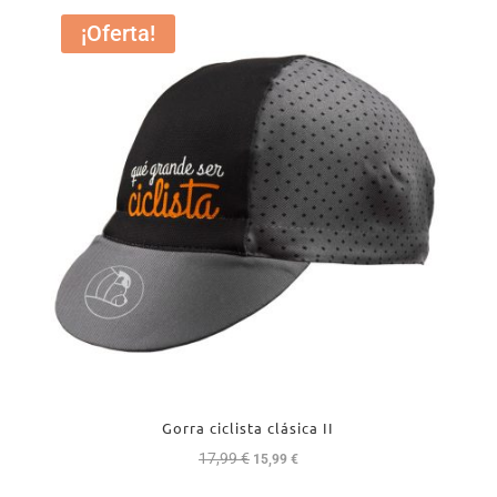
¡Oferta!
Gorra ciclista clásica II
17,99
€
El
El
15,99
€
precio
precio