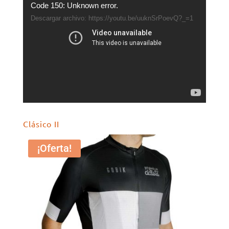
Reproductor
Code 150: Unknown error.
de
Descargar archivo: https://youtu.be/uuknSrPoevQ?_=1
vídeo
Clásico II
¡Oferta!