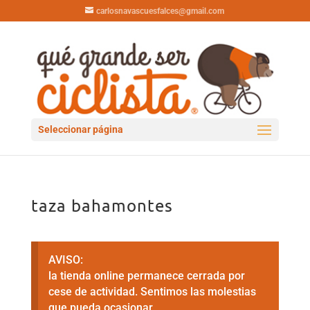
carlosnavascuesfalces@gmail.com
Seleccionar página
taza bahamontes
AVISO:
la tienda online permanece cerrada por
cese de actividad. Sentimos las molestias
que pueda ocasionar.