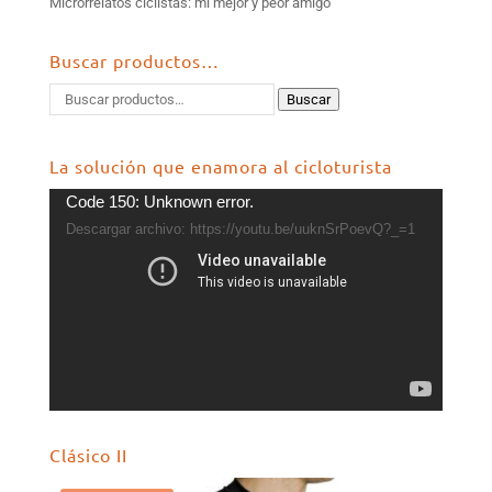
Microrrelatos ciclistas: mi mejor y peor amigo
Buscar productos…
Buscar
La solución que enamora al cicloturista
Reproductor
Code 150: Unknown error.
de
Descargar archivo: https://youtu.be/uuknSrPoevQ?_=1
vídeo
Clásico II