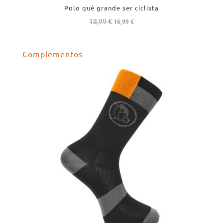
Polo qué grande ser ciclista
18,99
€
El
El
16,99
€
precio
precio
original
actual
Complementos
era:
es:
18,99 €.
16,99 €.