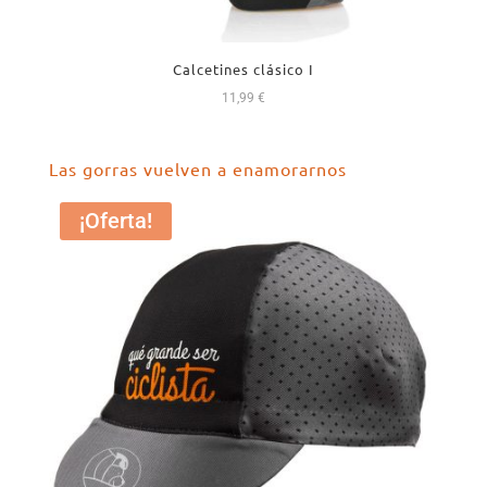
Calcetines clásico I
11,99
€
Las gorras vuelven a enamorarnos
¡Oferta!