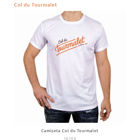
Col du Tourmalet
era:
es:
52,00 €.
49,99 €.
Camiseta Col du Tourmalet
16,15
€