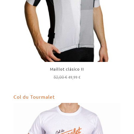
Maillot clásico II
52,00
€
El
El
49,99
€
precio
precio
original
actual
Col du Tourmalet
era:
es:
52,00 €.
49,99 €.