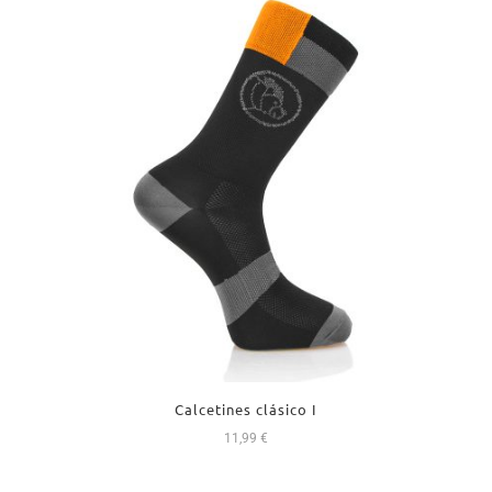
Calcetines clásico I
11,99
€