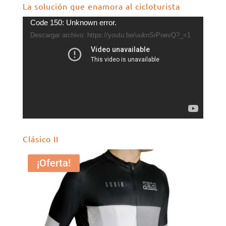
La solución que enamora al cicloturista
Reproductor
Code 150: Unknown error.
de
Descargar archivo: https://youtu.be/uuknSrPoevQ?_=1
vídeo
Clásico II
¡Oferta!