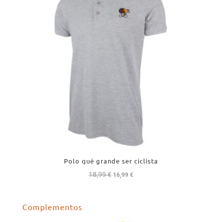
Polo qué grande ser ciclista
18,99
€
El
El
16,99
€
precio
precio
original
actual
Complementos
era:
es:
18,99 €.
16,99 €.