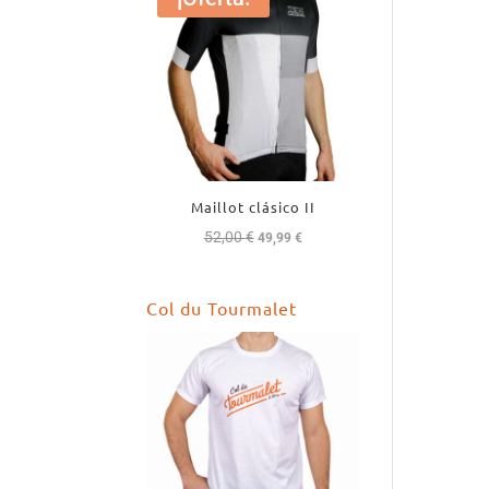
Maillot clásico II
52,00
€
El
El
49,99
€
precio
precio
original
actual
Col du Tourmalet
era:
es:
52,00 €.
49,99 €.