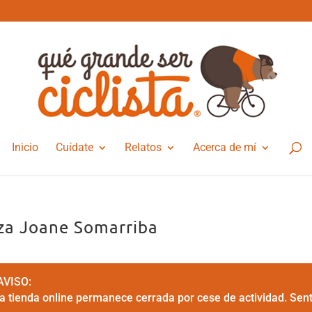
Inicio
Cuídate
Relatos
Acerca de mí
za Joane Somarriba
AVISO:
la tienda online permanece cerrada por cese de actividad. Sen