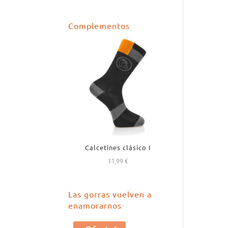
precio
precio
original
actual
Complementos
era:
es:
18,99 €.
16,99 €.
Calcetines clásico I
11,99
€
Las gorras vuelven a
enamorarnos