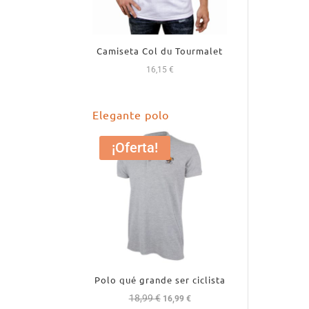
Camiseta Col du Tourmalet
16,15
€
Elegante polo
¡Oferta!
Polo qué grande ser ciclista
18,99
€
El
El
16,99
€