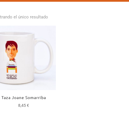
rando el único resultado
Taza Joane Somarriba
8,45
€