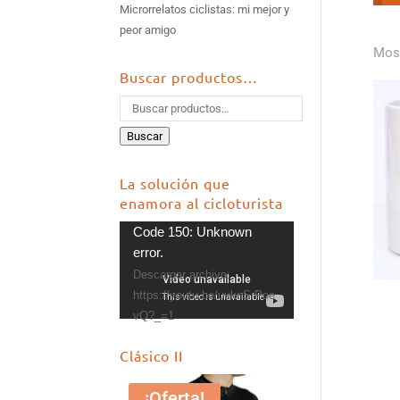
Microrrelatos ciclistas: mi mejor y
peor amigo
Most
Buscar productos…
Buscar
La solución que
enamora al cicloturista
Reproductor
Code 150: Unknown
de
error.
vídeo
Descargar archivo:
https://youtu.be/uuknSrPoe
vQ?_=1
Clásico II
¡Oferta!