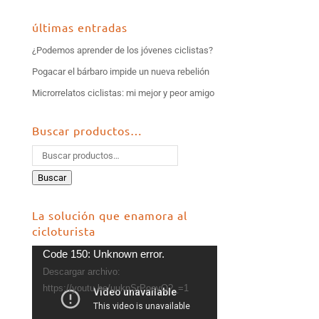
últimas entradas
¿Podemos aprender de los jóvenes ciclistas?
Pogacar el bárbaro impide un nueva rebelión
Microrrelatos ciclistas: mi mejor y peor amigo
Buscar productos…
Buscar
La solución que enamora al
cicloturista
Reproductor
Code 150: Unknown error.
de
Descargar archivo:
vídeo
https://youtu.be/uuknSrPoevQ?_=1