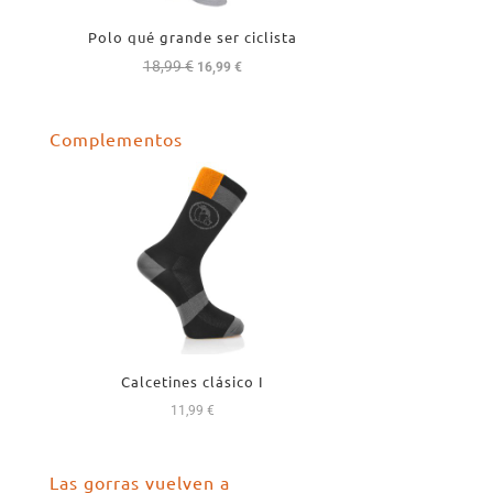
Polo qué grande ser ciclista
18,99
€
El
El
16,99
€
precio
precio
original
actual
Complementos
era:
es:
18,99 €.
16,99 €.
Calcetines clásico I
11,99
€
Las gorras vuelven a