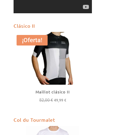
Clásico II
¡Oferta!
Maillot clásico II
52,00
€
El
El
49,99
€
precio
precio
original
actual
Col du Tourmalet
era:
es:
52,00 €.
49,99 €.