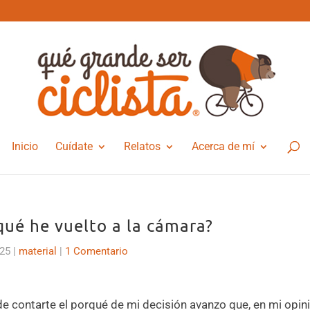
Inicio
Cuídate
Relatos
Acerca de mí
qué he vuelto a la cámara?
025
|
material
|
1 Comentario
e contarte el porqué de mi decisión avanzo que, en mi opin