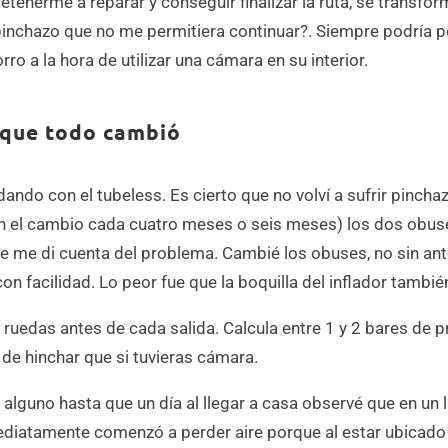
detenerme a reparar y conseguir finalizar la ruta, se trans
pinchazo que no me permitiera continuar?. Siempre podría po
rro a la hora de utilizar una cámara en su interior.
n que todo cambió
do con el tubeless. Es cierto que no volví a sufrir pinchaz
an el cambio cada cuatro meses o seis meses) los dos obuse
que me di cuenta del problema. Cambié los obuses, no sin an
con facilidad. Lo peor fue que la boquilla del inflador tambié
s ruedas antes de cada salida. Calcula entre 1 y 2 bares de pr
de hinchar que si tuvieras cámara.
alguno hasta que un día al llegar a casa observé que en un 
nmediatamente comenzó a perder aire porque al estar ubicado e