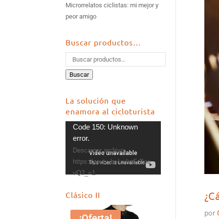
Microrrelatos ciclistas: mi mejor y
peor amigo
Buscar productos…
Buscar
La solución que
enamora al cicloturista
Reproductor
Code 150: Unknown
de
error.
vídeo
Descargar archivo:
https://youtu.be/uuknSrPoe
vQ?_=1
¿C
Clásico II
por
¡Oferta!