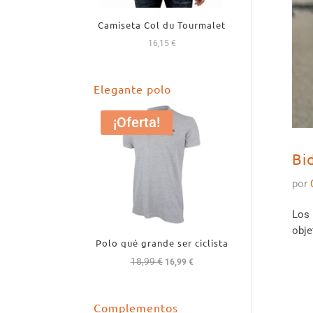
Camiseta Col du Tourmalet
16,15
€
Elegante polo
¡Oferta!
Bi
por
Los 
obje
Polo qué grande ser ciclista
18,99
€
El
El
16,99
€
precio
precio
original
actual
Complementos
era:
es: