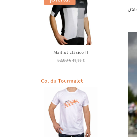
¿Cám
Maillot clásico II
52,00
€
El
El
49,99
€
precio
precio
original
actual
Col du Tourmalet
era:
es:
52,00 €.
49,99 €.