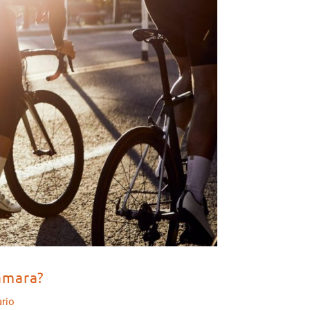
ámara?
rio