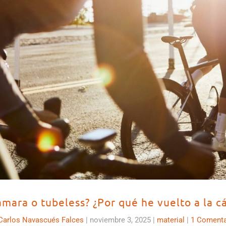
ámara o tubeless? ¿Por qué he vuelto a la c
Carlos Navascués Falces
|
noviembre 3, 2025
|
material
|
1 Comenta