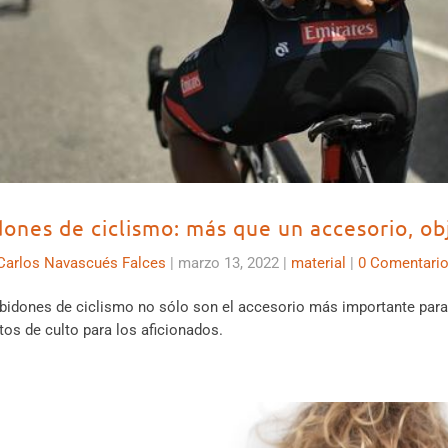
dones de ciclismo: más que un accesorio, ob
Carlos Navascués Falces
|
marzo 13, 2022
|
material
|
0 Comentari
bidones de ciclismo no sólo son el accesorio más importante para 
tos de culto para los aficionados.