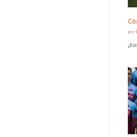
Có
por
¿Est