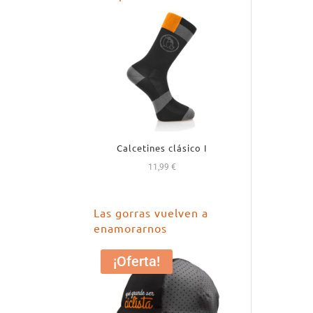
18,99 €.
16,99 €.
Calcetines clásico I
11,99
€
Las gorras vuelven a
enamorarnos
¡Oferta!