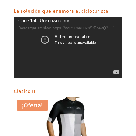
La solución que enamora al cicloturista
Reproductor
Code 150: Unknown error.
de
Descargar archivo: https://youtu.be/uuknSrPoevQ?_=1
vídeo
Clásico II
¡Oferta!