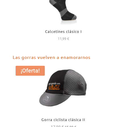
Calcetines clásico I
11,99
€
Las gorras vuelven a enamorarnos
¡Oferta!
Gorra ciclista clásica II
El
El