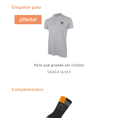
Elegante polo
¡Oferta!
Polo qué grande ser ciclista
18,99
€
El
El
16,99
€
precio
precio
original
actual
Complementos
era:
es:
18,99 €.
16,99 €.