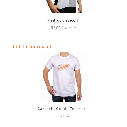
Maillot clásico II
52,00
€
El
El
49,99
€
precio
precio
original
actual
Col du Tourmalet
era:
es:
52,00 €.
49,99 €.
Camiseta Col du Tourmalet
16,15
€