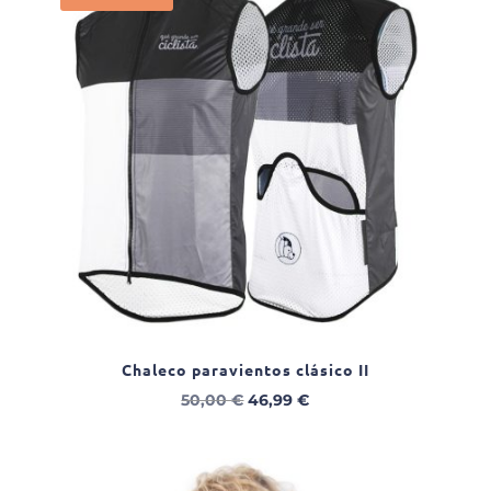
Chaleco paravientos clásico II
El
El
50,00
€
46,99
€
precio
precio
original
actual
era:
es: