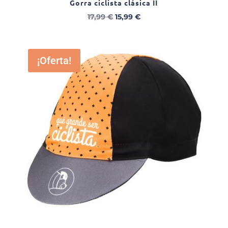
Gorra ciclista clásica II
El
El
17,99
€
15,99
€
precio
precio
original
actual
era:
es:
¡Oferta!
17,99 €.
15,99 €.