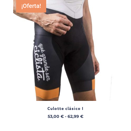
¡Oferta!
Culotte clásico I
Rango
53,00
€
-
62,99
€
de
precios: