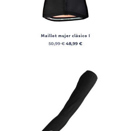
Maillot mujer clásico I
El
El
50,99
€
48,99
€
precio
precio
original
actual
era:
es:
50,99 €.
48,99 €.