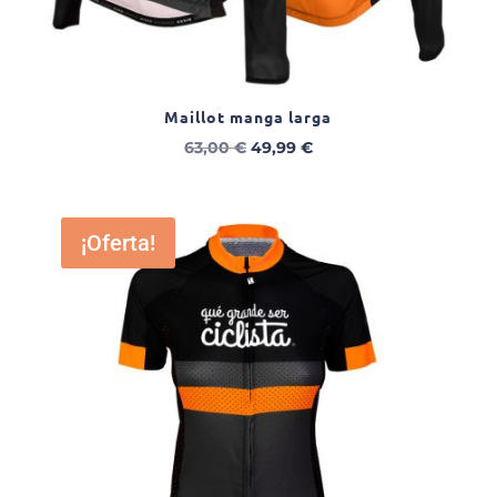
Maillot manga larga
El
El
63,00
€
49,99
€
precio
precio
original
actual
era:
es:
¡Oferta!
63,00 €.
49,99 €.