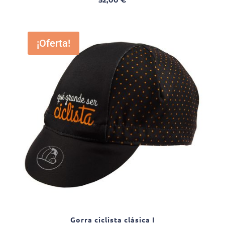
52,00
€
¡Oferta!
Gorra ciclista clásica I