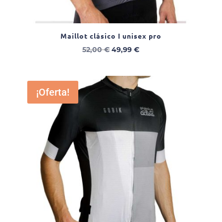
Maillot clásico I unisex pro
El
El
52,00
€
49,99
€
precio
precio
original
actual
era:
es:
¡Oferta!
52,00 €.
49,99 €.