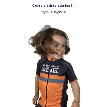
Gorra ciclista clásica III
El
El
17,99
€
15,99
€
precio
precio
original
actual
era:
es:
17,99 €.
15,99 €.