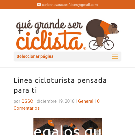
carlosnavascuesfalces@gmail.com
Seleccionar página
Línea cicloturista pensada
para ti
por
QGSC
|
diciembre 19, 2018
|
General
|
0
Comentarios
Regalos que