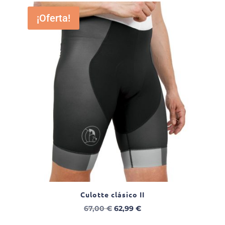
desde
¡Oferta!
53,00 €
hasta
62,99 €
Culotte clásico II
El
El
67,00
€
62,99
€
precio
precio