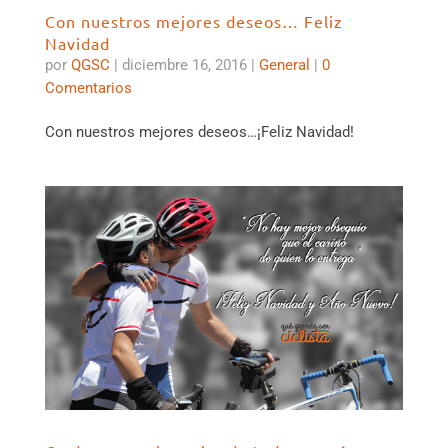
Con nuestros mejores deseos… Feliz
Navidad
por
QGSC
|
diciembre 16, 2016
|
General
|
0
Comentarios
Con nuestros mejores deseos…¡Feliz Navidad!