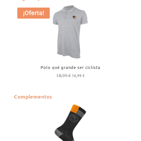
¡Oferta!
Polo qué grande ser ciclista
18,99
€
El
El
16,99
€
precio
precio
original
actual
Complementos
era:
es:
18,99 €.
16,99 €.