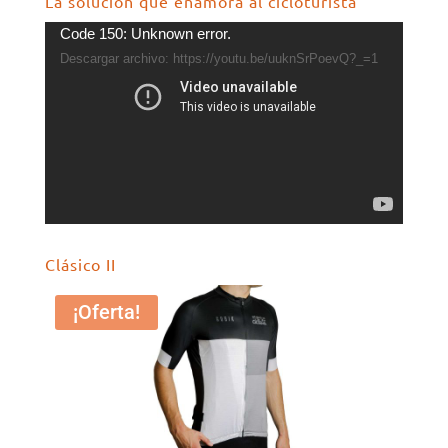
La solución que enamora al cicloturista
Reproductor
Code 150: Unknown error.
de
Descargar archivo: https://youtu.be/uuknSrPoevQ?_=1
vídeo
Clásico II
¡Oferta!