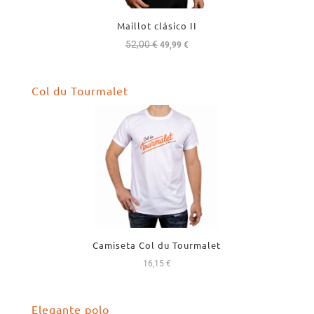
Maillot clásico II
52,00
€
El
El
49,99
€
precio
precio
original
actual
Col du Tourmalet
era:
es:
52,00 €.
49,99 €.
Camiseta Col du Tourmalet
16,15
€
Elegante polo