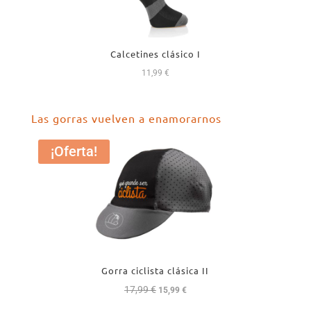
Calcetines clásico I
11,99
€
Las gorras vuelven a enamorarnos
¡Oferta!
Gorra ciclista clásica II
17,99
€
El
El
15,99
€
precio
precio