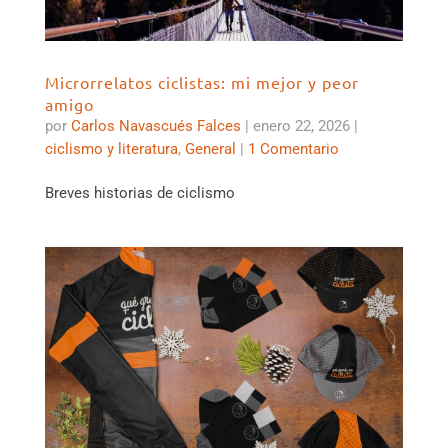
Microrrelatos ciclistas: mi mejor y peor
amigo
por
Carlos Navascués Falces
|
enero 22, 2026
|
ciclismo y literatura
,
General
|
1 Comentario
Breves historias de ciclismo