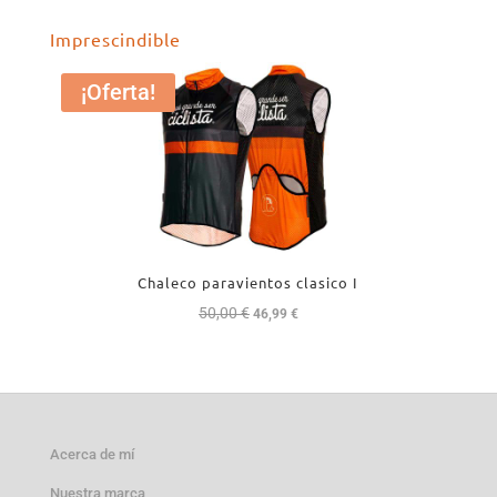
original
actual
Imprescindible
era:
es:
17,99 €.
15,99 €.
¡Oferta!
Chaleco paravientos clasico I
50,00
€
El
El
46,99
€
precio
precio
original
actual
era:
es:
50,00 €.
46,99 €.
Acerca de mí
Nuestra marca