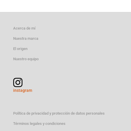
original
actual
era:
es:
50,00 €.
46,99 €.
Acerca de mí
Nuestra marca
El origen
Nuestro equipo
instagram
Política de privacidad y protección de datos personales
Términos legales y condiciones