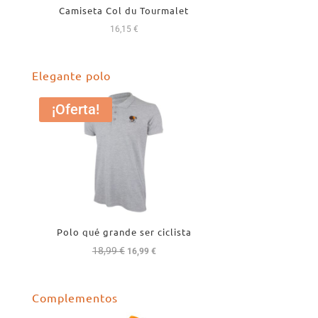
Camiseta Col du Tourmalet
16,15
€
Elegante polo
¡Oferta!
Polo qué grande ser ciclista
18,99
€
El
El
16,99
€
precio
precio
original
actual
Complementos
era:
es:
18,99 €.
16,99 €.