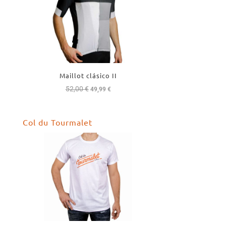
Maillot clásico II
52,00
€
El
El
49,99
€
precio
precio
original
actual
Col du Tourmalet
era:
es:
52,00 €.
49,99 €.