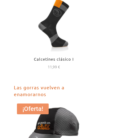
Calcetines clásico I
11,99
€
Las gorras vuelven a
enamorarnos
¡Oferta!