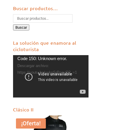
Buscar productos…
Buscar
La solución que enamora al
cicloturista
Reproductor
Code 150: Unknown error.
de
Descargar archivo:
vídeo
https://youtu.be/uuknSrPoevQ?_=1
Clásico II
¡Oferta!