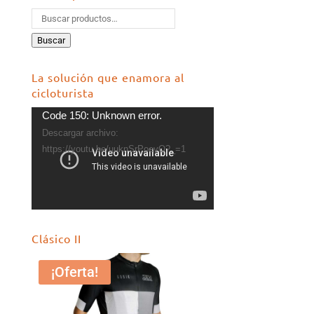
Buscar
La solución que enamora al
cicloturista
Reproductor
Code 150: Unknown error.
de
Descargar archivo:
vídeo
https://youtu.be/uuknSrPoevQ?_=1
Clásico II
¡Oferta!