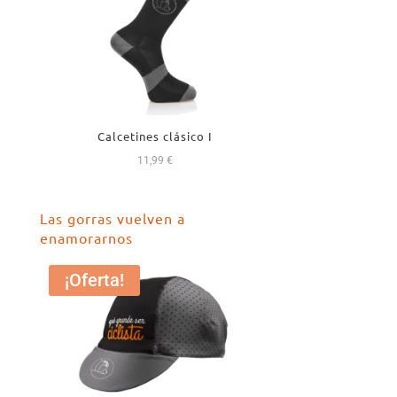
Calcetines clásico I
11,99
€
Las gorras vuelven a
enamorarnos
¡Oferta!