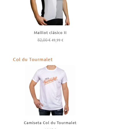
Maillot clásico II
52,00
€
El
El
49,99
€
precio
precio
original
actual
Col du Tourmalet
era:
es:
52,00 €.
49,99 €.
Camiseta Col du Tourmalet