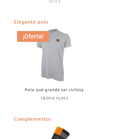
16,15
€
Elegante polo
¡Oferta!
Polo qué grande ser ciclista
18,99
€
El
El
16,99
€
precio
precio
original
actual
Complementos
era:
es:
18,99 €.
16,99 €.