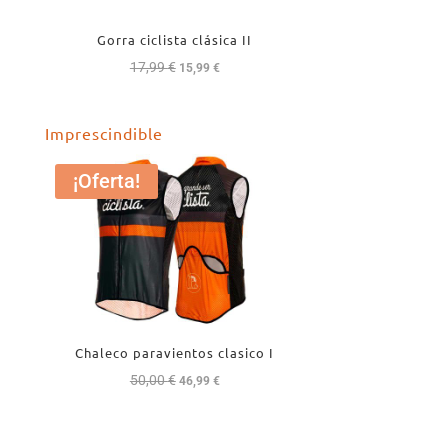
Gorra ciclista clásica II
17,99
€
El
El
15,99
€
precio
precio
original
actual
Imprescindible
era:
es:
17,99 €.
15,99 €.
¡Oferta!
Chaleco paravientos clasico I
50,00
€
El
El
46,99
€
precio
precio
original
actual
era:
es: