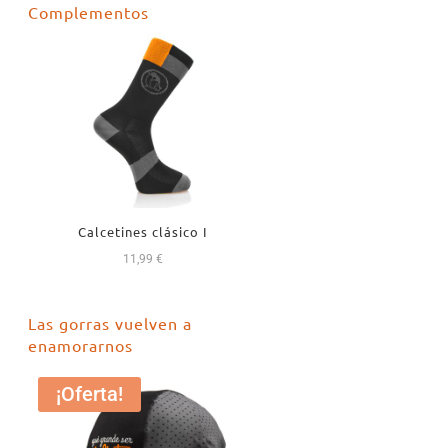
Complementos
era:
es:
18,99 €.
16,99 €.
Calcetines clásico I
11,99
€
Las gorras vuelven a
enamorarnos
¡Oferta!