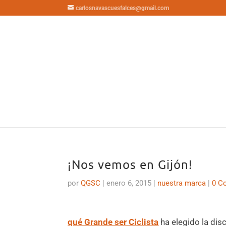
carlosnavascuesfalces@gmail.com
¡Nos vemos en Gijón!
por
QGSC
|
enero 6, 2015
|
nuestra marca
|
0 C
qué Grande ser Ciclista
ha elegido la disc