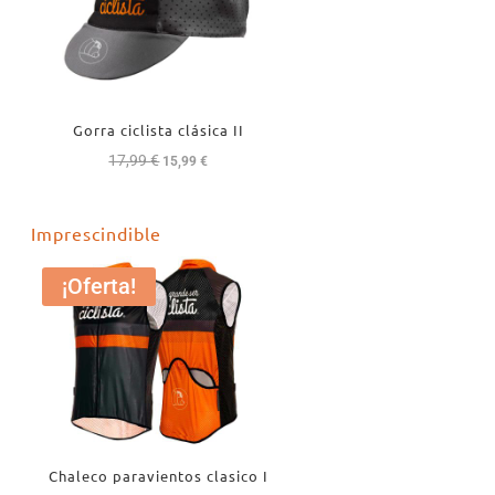
Gorra ciclista clásica II
17,99
€
El
El
15,99
€
precio
precio
original
actual
Imprescindible
era:
es:
17,99 €.
15,99 €.
¡Oferta!
Chaleco paravientos clasico I