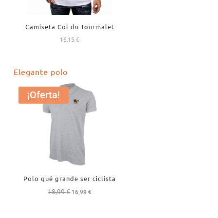
Camiseta Col du Tourmalet
16,15
€
Elegante polo
¡Oferta!
Polo qué grande ser ciclista
18,99
€
El
El
16,99
€
precio
precio
original
actual