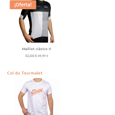
¡Oferta!
Maillot clásico II
52,00
€
El
El
49,99
€
precio
precio
original
actual
Col du Tourmalet
era:
es:
52,00 €.
49,99 €.