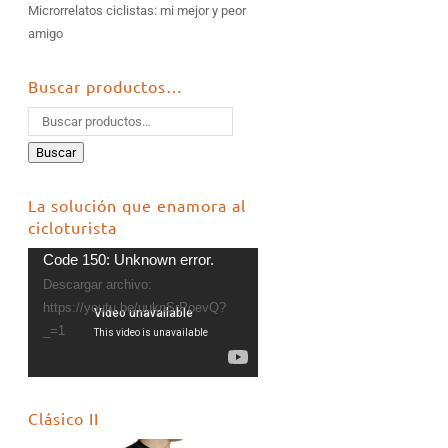
Microrrelatos ciclistas: mi mejor y peor
amigo
Buscar productos…
Buscar
La solución que enamora al
cicloturista
Reproductor
Code 150: Unknown error.
de
Descargar archivo:
vídeo
https://youtu.be/uuknSrPoevQ?
_=1
Clásico II