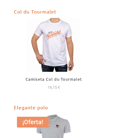
original
actual
Col du Tourmalet
era:
es:
52,00 €.
49,99 €.
Camiseta Col du Tourmalet
16,15
€
Elegante polo
¡Oferta!