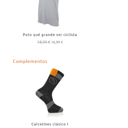
Polo qué grande ser ciclista
18,99
€
El
El
16,99
€
precio
precio
original
actual
Complementos
era:
es:
18,99 €.
16,99 €.
Calcetines clásico I