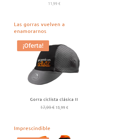
11,99
€
Las gorras vuelven a
enamorarnos
¡Oferta!
Gorra ciclista clásica II
17,99
€
El
El
15,99
€
precio
precio
original
actual
Imprescindible
era:
es:
17,99 €.
15,99 €.