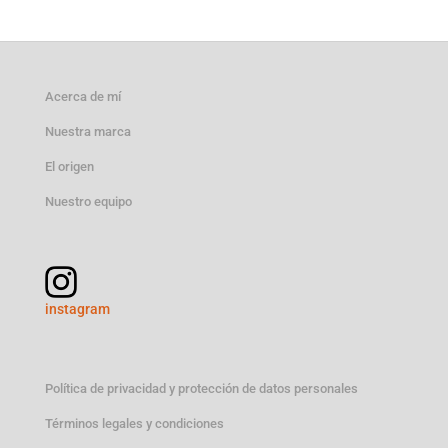
original
actual
era:
es:
12,00 €.
10,00 €.
Acerca de mí
Nuestra marca
El origen
Nuestro equipo
instagram
Política de privacidad y protección de datos personales
Términos legales y condiciones