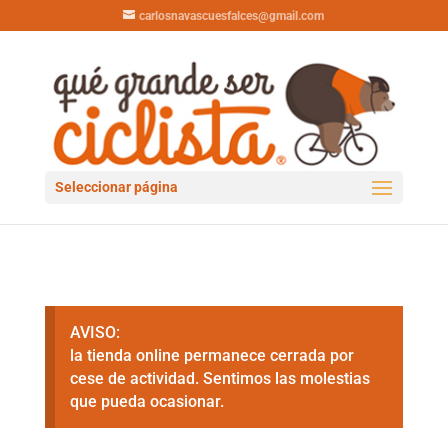
carlosnavascuesfalces@gmail.com
Seleccionar página
AVISO:
la tienda online permanece cerrada por
cese de actividad. Sentimos las molestias
que pueda ocasionar.