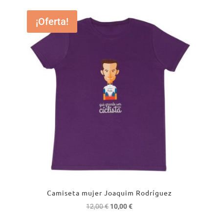
¡Oferta!
Camiseta mujer Joaquim Rodríguez
El
El
12,00
€
10,00
€
precio
precio