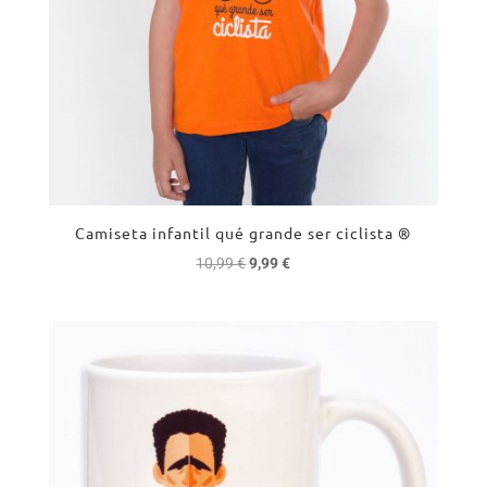
Camiseta infantil qué grande ser ciclista ®
El
El
10,99
€
9,99
€
precio
precio
original
actual
era:
es:
10,99 €.
9,99 €.