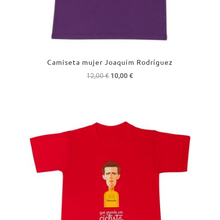
Camiseta mujer Joaquim Rodríguez
El
El
12,00
€
10,00
€
precio
precio
original
actual
era:
es:
12,00 €.
10,00 €.