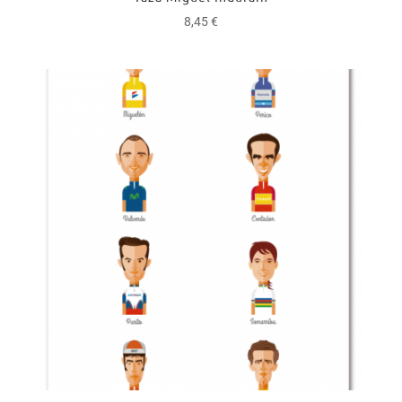
8,45
€