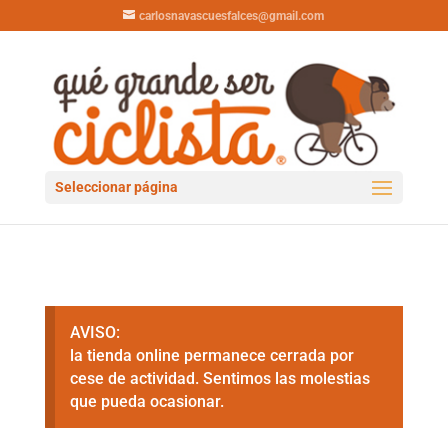
carlosnavascuesfalces@gmail.com
Seleccionar página
AVISO:
la tienda online permanece cerrada por
cese de actividad. Sentimos las molestias
que pueda ocasionar.