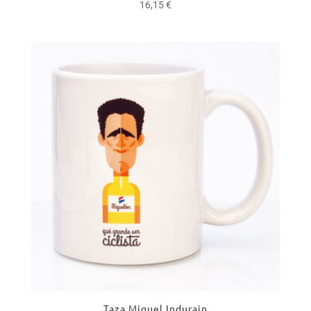
16,15
€
Taza Miguel Indurain