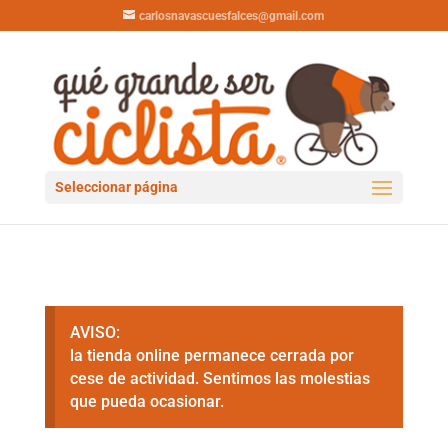
carlosnavascuesfalces@gmail.com
Seleccionar página
AVISO:
la tienda online permanece cerrada por
cese de actividad. Sentimos las molestias
que pueda ocasionar.