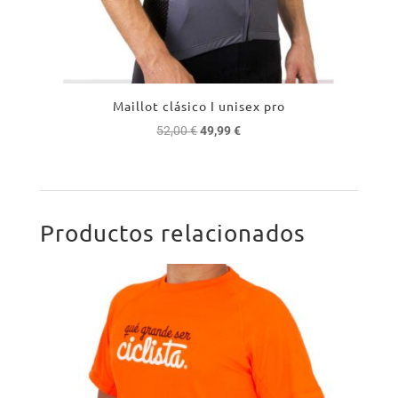
Maillot clásico I unisex pro
El
El
52,00
€
49,99
€
precio
precio
original
actual
era:
es:
52,00 €.
49,99 €.
Productos relacionados