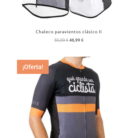
Chaleco paravientos clásico II
El
El
50,00
€
46,99
€
precio
precio
original
actual
era:
es:
¡Oferta!
50,00 €.
46,99 €.