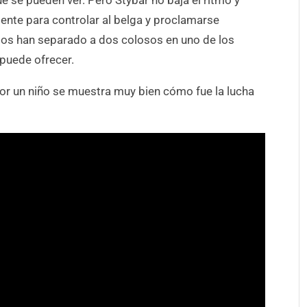
e se pueden ver. Pero Stybar no baja el ritmo y
ciente para controlar al belga y proclamarse
os han separado a dos colosos en uno de los
puede ofrecer.
por un niño se muestra muy bien cómo fue la lucha