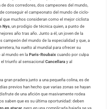
ión de dos corredores, dos campeones del mundo,
d de conseguir el campeonato del mundo de ciclo-
e al que muchos consideran como el mejor ciclista
n Nys
, un prodigio de técnica quien, a punto de
jores año tras año. Junto a él, un joven de la
s campeón del mundo de la especialidad y que, a
rretera, ha vuelto al mundial para ofrecer su
 al mundo en la
Paris-Roubaix
cuando por culpa
el triunfo al sensacional
Cancellara
y al
na gran pradera junto a una pequeña colina, es de
s días previos han hecho que varias zonas se hayan
disfrute de una afición que masivamente rodea
s dos saben que es su última oportunidad: deben
ro en atacar
, pero en una complicada bajada se va