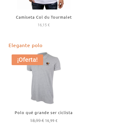
Camiseta Col du Tourmalet
16,15
€
Elegante polo
¡Oferta!
Polo qué grande ser ciclista
18,99
€
El
El
16,99
€
precio
precio
original
actual