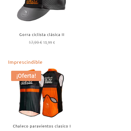
Gorra ciclista clásica II
17,99
€
El
El
15,99
€
precio
precio
original
actual
Imprescindible
era:
es:
17,99 €.
15,99 €.
¡Oferta!
Chaleco paravientos clasico I