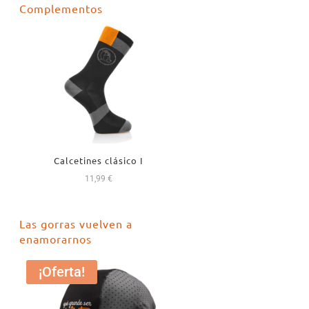
Complementos
era:
es:
18,99 €.
16,99 €.
Calcetines clásico I
11,99
€
Las gorras vuelven a
enamorarnos
¡Oferta!