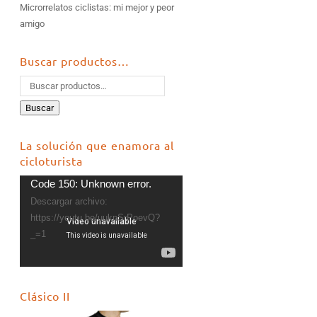
Microrrelatos ciclistas: mi mejor y peor
amigo
Buscar productos…
Buscar
La solución que enamora al
cicloturista
Reproductor
Code 150: Unknown error.
de
Descargar archivo:
vídeo
https://youtu.be/uuknSrPoevQ?
_=1
Clásico II