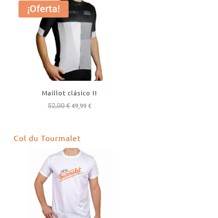
¡Oferta!
Maillot clásico II
52,00
€
El
El
49,99
€
precio
precio
original
actual
Col du Tourmalet
era:
es:
52,00 €.
49,99 €.