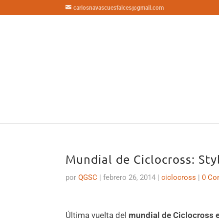
carlosnavascuesfalces@gmail.com
Mundial de Ciclocross: St
por
QGSC
|
febrero 26, 2014
|
ciclocross
|
0 Co
Última vuelta del
mundial de Ciclocross 