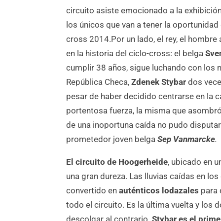
circuito asiste emocionado a la exhibic
los únicos que van a tener la oportunida
cross 2014.
Por un lado, el rey, el hombr
en la historia del ciclo-cross: el belga
Sve
cumplir 38 años, sigue luchando con los me
República Checa,
Zdenek
Stybar
dos vece
pesar de haber decidido centrarse en la ca
portentosa fuerza, la misma que asombró
de una inoportuna caída no pudo disputar 
prometedor joven belga
Sep Vanmarcke
.
El circuito de Hoogerheide
, ubicado en u
una gran dureza. Las lluvias caídas en lo
convertido en
auténticos lodazales
para 
todo el circuito. Es la última vuelta y lo
descolgar al contrario.
Stybar es el prime