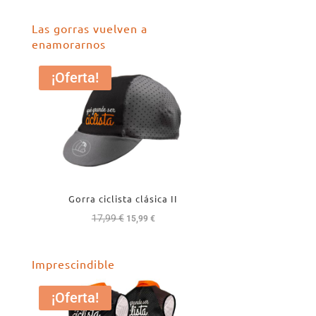
Las gorras vuelven a
enamorarnos
¡Oferta!
Gorra ciclista clásica II
17,99
€
El
El
15,99
€
precio
precio
original
actual
Imprescindible
era:
es:
17,99 €.
15,99 €.
¡Oferta!