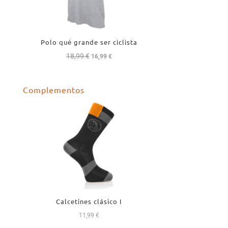
Polo qué grande ser ciclista
18,99
€
El
El
16,99
€
precio
precio
original
actual
Complementos
era:
es:
18,99 €.
16,99 €.
Calcetines clásico I
11,99
€