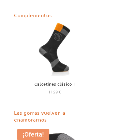
precio
precio
original
actual
Complementos
era:
es:
18,99 €.
16,99 €.
Calcetines clásico I
11,99
€
Las gorras vuelven a
enamorarnos
¡Oferta!