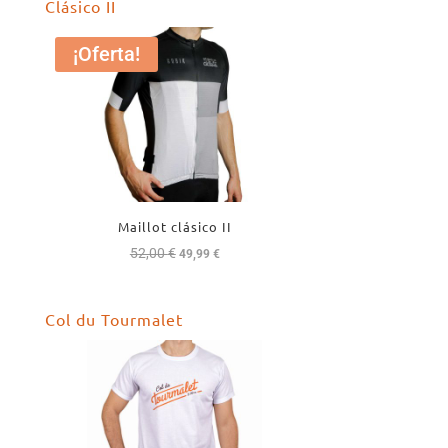
Clásico II
¡Oferta!
Maillot clásico II
52,00
€
El
El
49,99
€
precio
precio
original
actual
Col du Tourmalet
era:
es:
52,00 €.
49,99 €.