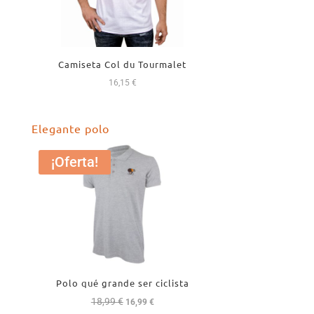
Camiseta Col du Tourmalet
16,15
€
Elegante polo
¡Oferta!
Polo qué grande ser ciclista
18,99
€
El
El
16,99
€