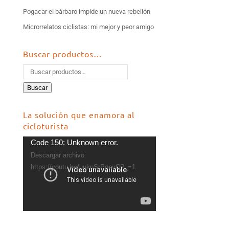
Pogacar el bárbaro impide un nueva rebelión
Microrrelatos ciclistas: mi mejor y peor amigo
Buscar productos…
Buscar
La solución que enamora al
cicloturista
Reproductor
Code 150: Unknown error.
de
Descargar archivo:
vídeo
https://youtu.be/uuknSrPoevQ?_=1