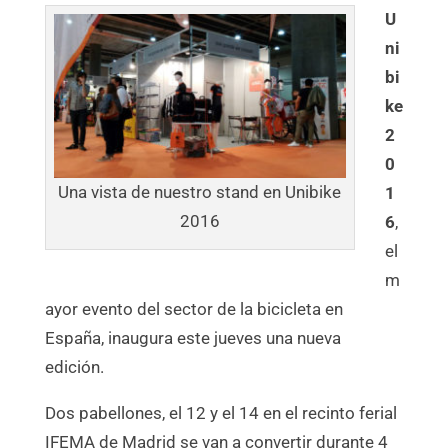
U
ni
bi
ke
2
0
Una vista de nuestro stand en Unibike
1
2016
6
,
el
m
ayor evento del sector de la bicicleta en
España, inaugura este jueves una nueva
edición.
Dos pabellones, el 12 y el 14 en el recinto ferial
IFEMA de Madrid se van a convertir durante 4