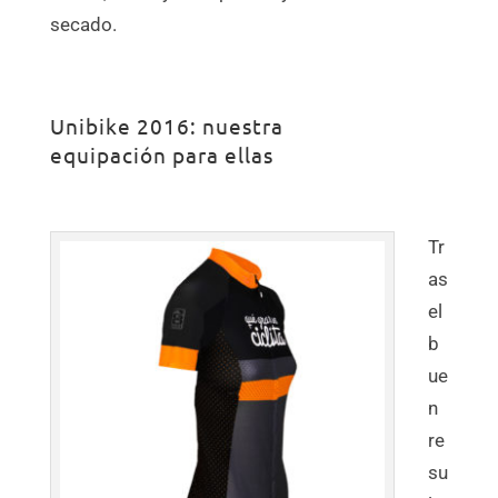
secado.
Unibike 2016: nuestra
equipación para ellas
Tr
as
el
b
ue
n
re
su