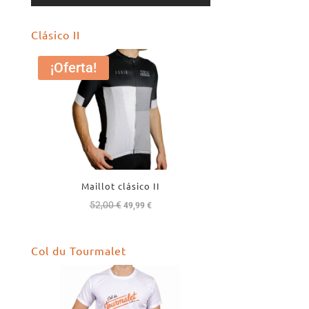
Clásico II
¡Oferta!
Maillot clásico II
52,00
€
El
El
49,99
€
precio
precio
original
actual
Col du Tourmalet
era:
es:
52,00 €.
49,99 €.