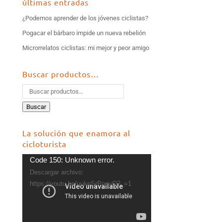
últimas entradas
¿Podemos aprender de los jóvenes ciclistas?
Pogacar el bárbaro impide un nueva rebelión
Microrrelatos ciclistas: mi mejor y peor amigo
Buscar productos…
Buscar
La solución que enamora al
cicloturista
Reproductor
Code 150: Unknown error.
de
Descargar archivo:
vídeo
https://youtu.be/uuknSrPoevQ?_=1