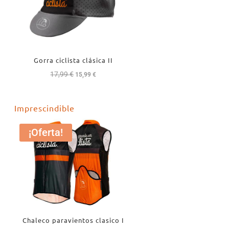
Gorra ciclista clásica II
17,99
€
El
El
15,99
€
precio
precio
original
actual
Imprescindible
era:
es:
17,99 €.
15,99 €.
¡Oferta!
Chaleco paravientos clasico I