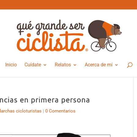
Inicio
Cuídate
Relatos
Acerca de mí
ncias en primera persona
archas cicloturistas
|
0 Comentarios