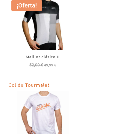
¡Oferta!
Maillot clásico II
52,00
€
El
El
49,99
€
precio
precio
original
actual
Col du Tourmalet
era:
es:
52,00 €.
49,99 €.