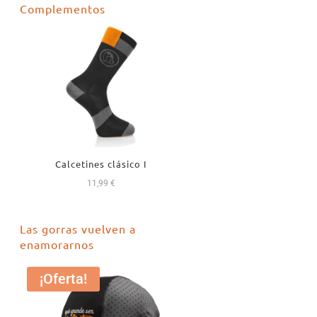
Complementos
era:
es:
18,99 €.
16,99 €.
Calcetines clásico I
11,99
€
Las gorras vuelven a
enamorarnos
¡Oferta!