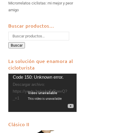
Microrrelatos ciclistas: mi mejor y peor
amigo
Buscar productos…
Buscar
La solución que enamora al
cicloturista
Reproductor
Code 150: Unknown error.
de
Descargar archivo:
vídeo
https://youtu.be/uuknSrPoevQ?
_=1
Clásico II