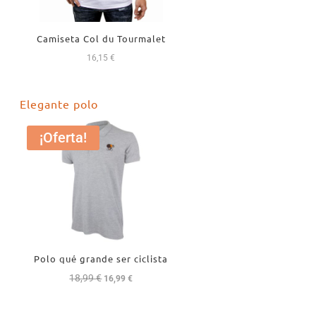
Camiseta Col du Tourmalet
16,15
€
Elegante polo
¡Oferta!
Polo qué grande ser ciclista
18,99
€
El
El
16,99
€
precio
precio
original
actual