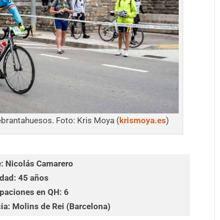
ebrantahuesos. Foto: Kris Moya (
krismoya.es
)
: Nicolás Camarero
dad: 45 años
ipaciones en QH: 6
ia: Molins de Rei (Barcelona)