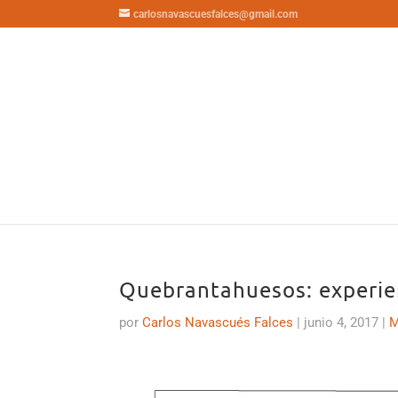
carlosnavascuesfalces@gmail.com
Quebrantahuesos: experie
por
Carlos Navascués Falces
|
junio 4, 2017
|
M