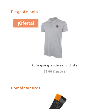
Elegante polo
¡Oferta!
Polo qué grande ser ciclista
18,99
€
El
El
16,99
€
precio
precio
original
actual
Complementos
era:
es:
18,99 €.
16,99 €.