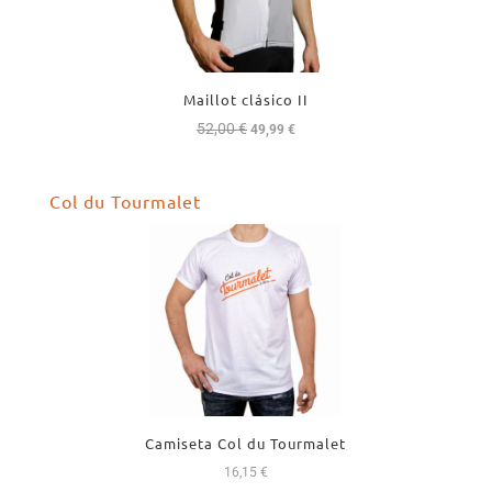
Maillot clásico II
52,00
€
El
El
49,99
€
precio
precio
original
actual
Col du Tourmalet
era:
es:
52,00 €.
49,99 €.
Camiseta Col du Tourmalet
16,15
€