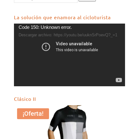
La solución que enamora al cicloturista
Reproductor
Code 150: Unknown error.
de
Descargar archivo: https://youtu.be/uuknSrPoevQ?_=1
vídeo
Clásico II
¡Oferta!